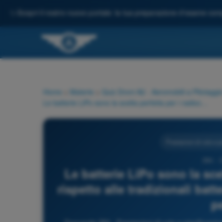
✨
Scopri il nostro nuovo portale: la tua preparazione d'esame comp
Home
>
Materie
>
Quiz Droni A2 - Aeromobili a Pilotagg
Le batterie LiPo sono la scelta perfetta per i radiocomandati rispetto alle tradizionali batterie ricaricabili come NiCd o NiMH perché?
Prestazioni di volo e 
384 - 
Le batterie LiPo sono la sce
rispetto alle tradizionali bat
p