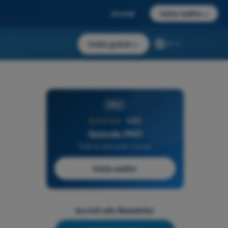
Accedi
Inizia subito
→
Inizia gratis
→
IT
PRO
★★★★★
4,6/5
Quizvds PRO
Tutte le domande incluse
Inizia subito
Iscriviti alla Newsletter