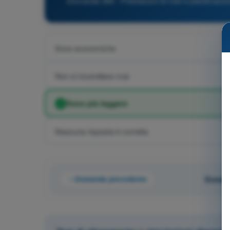
Domanda 384 - Prestazioni di volo e pianificazi
Sono economiche
Non si incendiano mai
Sono più leggere
Nessuna risposta è corretta
Domanda precedente
Domand