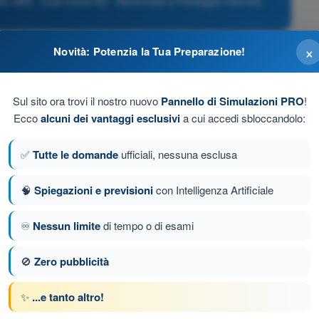
one UAS - Quiz Droni A2 - Aeromobili a Pilotaggio Remoto
×
Novità: Potenzia la Tua Preparazione!
Sul sito ora trovi il nostro nuovo
Pannello di Simulazioni PRO
!
Ecco
alcuni dei vantaggi esclusivi
a cui accedi sbloccandolo:
✅
Tutte le domande
ufficiali, nessuna esclusa
🧠
Spiegazioni e previsioni
con Intelligenza Artificiale
♾️
Nessun limite
di tempo o di esami
a 382 di 433
Domanda successiva
🚫
Zero pubblicità
✨
...e tanto altro!