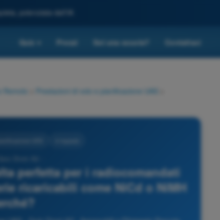
leta, potenziata dall'IA
Quiz
Prezzi
Sei una scuola?
Contattaci
▾
io Remoto
>
Prestazioni di volo e pianificazione UAS
>
pianificazione UAS
4 risposte
Quiz Droni A2 -
lta perfetta per i radiocomandati
terie ricaricabili come NiCd o NiMH
erché?