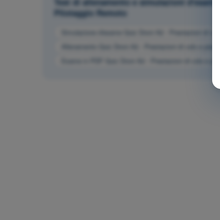
Test di allenamento e simulazioni d'esame
Pilotaggio Remoto
Simulazione d'esame Quiz Droni A2 - Prestazioni di vol
Allenamento Quiz Droni A2 - Prestazioni di volo e pian
Esame in PDF Quiz Droni A2 - Prestazioni di volo e pi