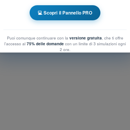
 a tempo Quiz Droni A2 - Aeromobili a
💻 Scopri il Pannello PRO
o e pianificazione UAS
ificazione UAS
anificazione UAS
Puoi comunque continuare con la
versione gratuita
, che ti offre
l'accesso al
75% delle domande
con un limite di 3 simulazioni ogni
2 ore.