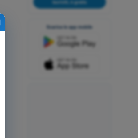
Iscriviti, è gratis
Scarica le app mobile