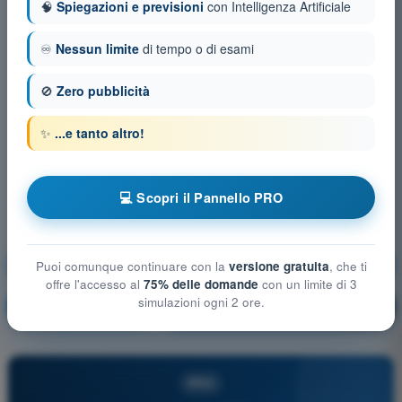
🧠
Spiegazioni e previsioni
con Intelligenza Artificiale
♾️
Nessun limite
di tempo o di esami
🚫
Zero pubblicità
✨
...e tanto altro!
💻 Scopri il Pannello PRO
Prestazioni di volo e pianificazione UAS
Puoi comunque continuare con la
versione gratuita
, che ti
offre l'accesso al
75% delle domande
con un limite di 3
simulazioni ogni 2 ore.
Allenamento!
Spiegazione domanda
🔒
PRO
PRO