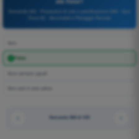
ala fissa?
Domanda 390 - Prestazioni di volo e pianificazione UAS - Quiz
Droni A2 - Aeromobili a Pilotaggio Remoto
Vero
Falso
Sono sempre uguali
Vero solo in aria calma
Domanda 388 di 433