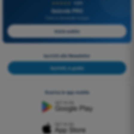
★★★★★
4,6/5
Quizvds PRO
Tutte le domande incluse
Inizia subito
Iscriviti alla Newsletter
Iscriviti, è gratis
Scarica le app mobile