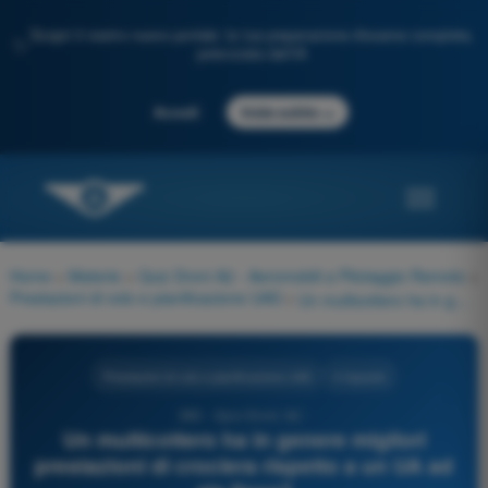
Scopri il nostro nuovo portale: la tua preparazione d'esame completa,
✨
potenziata dall'IA
→
Accedi
Inizia subito
Home
>
Materie
>
Quiz Droni A2 - Aeromobili a Pilotaggio Remoto
>
Prestazioni di volo e pianificazione UAS
>
Un multicottero ha in genere migliori prestazioni di crociera rispetto a un UA ad ala fissa?
Prestazioni di volo e pianificazione UAS
4 risposte
390 - Quiz Droni A2 -
Un multicottero ha in genere migliori
prestazioni di crociera rispetto a un UA ad