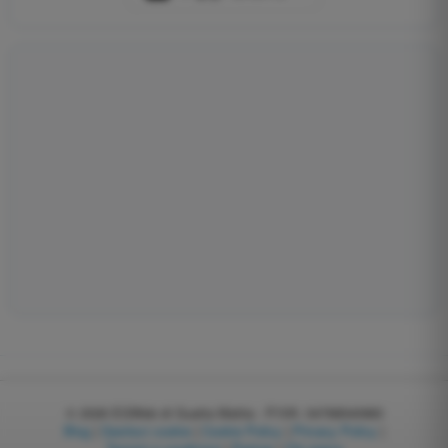
© 2026
EGWeb di Guatta Mattia - P.IVA: 04768540983
Blog
|
Gestisci cookie
|
Cookie Policy
|
Privacy Policy
|