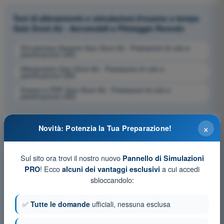
Test di allenamento e simulazioni d'esame a tempo
Quiz Droni A2 - Aeromobili a Pilotaggio Remoto
Simulazione d'esame Quiz Droni A2 - Prestazioni di volo e
pianificazione UAS
Allenamento Quiz Droni A2 - Prestazioni di volo e
pianificazione UAS
Esame in PDF Quiz Droni A2 - Prestazioni di volo e
pianificazione UAS
×
Novità: Potenzia la Tua Preparazione!
Sul sito ora trovi il nostro nuovo
Pannello di Simulazioni
! Ecco
a cui accedi
PRO
alcuni dei vantaggi esclusivi
sbloccandolo:
✅
Tutte le domande
ufficiali, nessuna esclusa