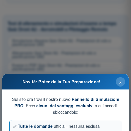
Test di allenamento e simulazioni d'esame a tempo
Quiz Droni A2 - Aeromobili a Pilotaggio Remoto
Simulazione d'esame Quiz Droni A2 - Prestazioni di volo e
pianificazione UAS
Allenamento Quiz Droni A2 - Prestazioni di volo e
pianificazione UAS
Esame in PDF Quiz Droni A2 - Prestazioni di volo e
pianificazione UAS
×
Novità: Potenzia la Tua Preparazione!
Sul sito ora trovi il nostro nuovo
Pannello di Simulazioni
! Ecco
a cui accedi
PRO
alcuni dei vantaggi esclusivi
sbloccandolo:
✅
Tutte le domande
ufficiali, nessuna esclusa