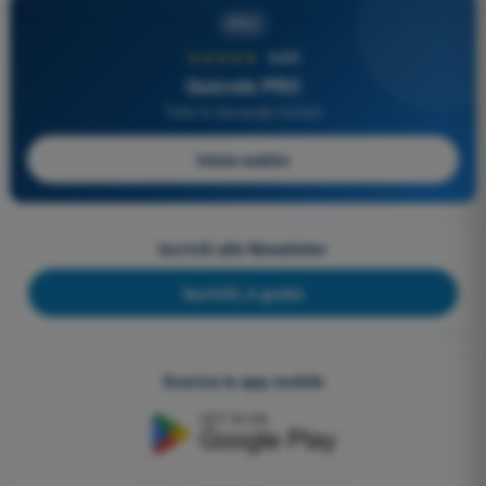
PRO
★★★★★
4,6/5
Quizvds PRO
Tutte le domande incluse
Inizia subito
Iscriviti alla Newsletter
Iscriviti, è gratis
Scarica le app mobile