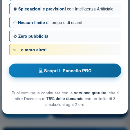
🧠
Spiegazioni e previsioni
con Intelligenza Artificiale
♾️
Nessun limite
di tempo o di esami
🚫
Zero pubblicità
✨
...e tanto altro!
💻 Scopri il Pannello PRO
Puoi comunque continuare con la
versione gratuita
, che ti
Prestazioni di volo e pianificazione UAS
offre l'accesso al
75% delle domande
con un limite di 3
simulazioni ogni 2 ore.
Allenamento!
Spiegazione domanda
🔒
PRO