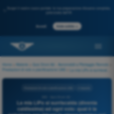
Scopri il nostro nuovo portale: la tua preparazione d'esame completa,
✨
potenziata dall'IA
→
Accedi
Inizia subito
Home
>
Materie
>
Quiz Droni A2 - Aeromobili a Pilotaggio Remoto
>
Prestazioni di volo e pianificazione UAS
>
La mia LiPo si surriscalda (diventa caldissima) ad ogni volo: qual è la soluzione per ridurre lo stress termico nei voli successivi?
Prestazioni di volo e pianificazione UAS
4 risposte
393 - Quiz Droni A2 -
La mia LiPo si surriscalda (diventa
caldissima) ad ogni volo: qual è la