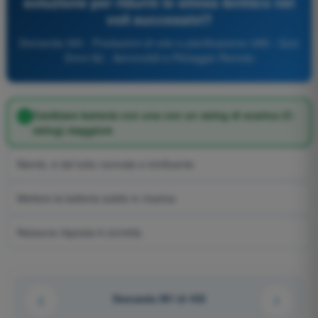
soluzione per ridurre lo stress termico nei
voli successivi?
Domanda 393 - Prestazioni di volo e pianificazione UAS - Quiz
Droni A2 - Aeromobili a Pilotaggio Remoto
Cambiare batteria con una con un rating di scarica (C-
rating) maggiore
Niente, è del tutto normale e ininfluente
Mettere la batteria subito in ricarica
Nessuna risposta è corretta
Domanda 391 di 433