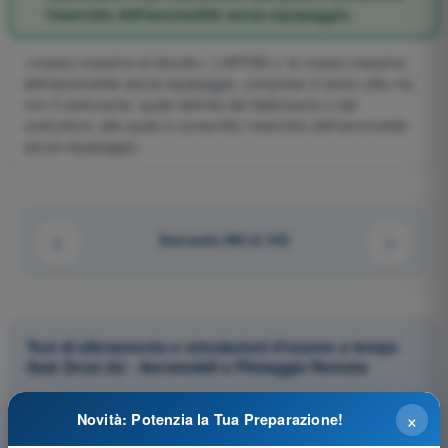
l'esercizio dell'aeromobile senza equipaggio;
«massa massima al decollo» («MTOM»): la massa massima
dell'aeromobile senza equipaggio, compreso il carico utile ma
non il carburante, quale definita dal fabbricante o dal
costruttore, alla quale è consentito l'esercizio dell'aeromobile
senza equipaggio;
Domanda 395 di 433
Test di allenamento e simulazioni d'esame a tempo
Quiz Droni A2 - Aeromobili a Pilotaggio Remoto
Simulazione d'esame Quiz Droni A2 - Prestazioni di volo e
×
Novità: Potenzia la Tua Preparazione!
pianificazione UAS
Allenamento Quiz Droni A2 - Prestazioni di volo e