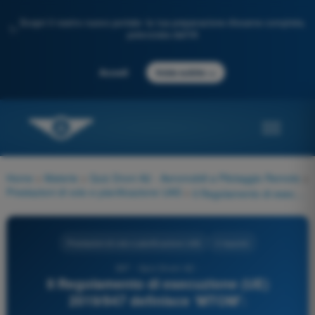
Scopri il nostro nuovo portale: la tua preparazione d'esame completa,
✨
potenziata dall'IA
→
Accedi
Inizia subito
Home
>
Materie
>
Quiz Droni A2 - Aeromobili a Pilotaggio Remoto
>
Prestazioni di volo e pianificazione UAS
>
Il Regolamento di esecuzione (UE) 2019/947 definisce ‘MTOM':
Prestazioni di volo e pianificazione UAS
4 risposte
397 - Quiz Droni A2 -
Il Regolamento di esecuzione (UE)
2019/947 definisce ‘MTOM':