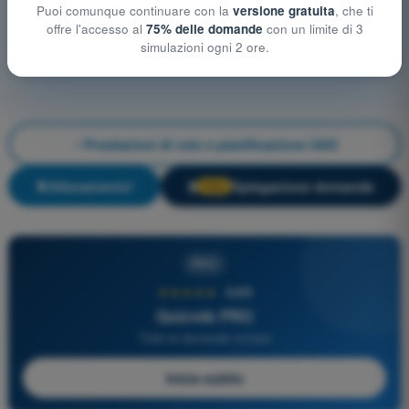
Puoi comunque continuare con la
versione gratuita
, che ti
offre l'accesso al
75% delle domande
con un limite di 3
simulazioni ogni 2 ore.
Prestazioni di volo e pianificazione UAS
Allenamento!
Spiegazione domanda
🔒
PRO
PRO
★★★★★
4,6/5
Quizvds PRO
Tutte le domande incluse
Inizia subito