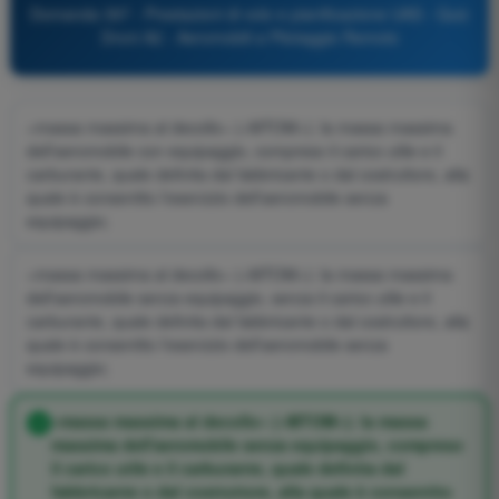
Domanda 397 - Prestazioni di volo e pianificazione UAS - Quiz
Droni A2 - Aeromobili a Pilotaggio Remoto
«massa massima al decollo» («MTOM»): la massa massima
dell'aeromobile con equipaggio, compreso il carico utile e il
carburante, quale definita dal fabbricante o dal costruttore, alla
quale è consentito l'esercizio dell'aeromobile senza
equipaggio;
«massa massima al decollo» («MTOM»): la massa massima
dell'aeromobile senza equipaggio, senza il carico utile e il
carburante, quale definita dal fabbricante o dal costruttore, alla
quale è consentito l'esercizio dell'aeromobile senza
equipaggio;
«massa massima al decollo» («MTOM»): la massa
massima dell'aeromobile senza equipaggio, compreso
il carico utile e il carburante, quale definita dal
fabbricante o dal costruttore, alla quale è consentito