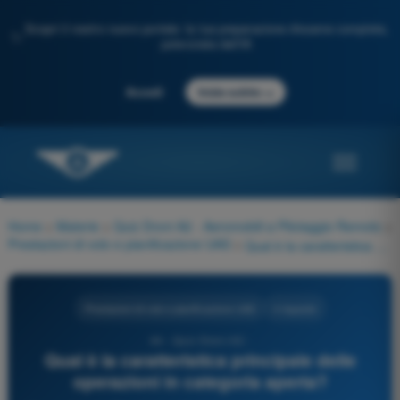
Scopri il nostro nuovo portale: la tua preparazione d'esame completa,
✨
potenziata dall'IA
→
Accedi
Inizia subito
Home
>
Materie
>
Quiz Droni A2 - Aeromobili a Pilotaggio Remoto
>
Prestazioni di volo e pianificazione UAS
>
Qual è la caratteristica principale delle operazioni in categoria aperta?
Prestazioni di volo e pianificazione UAS
4 risposte
44 - Quiz Droni A2 -
Qual è la caratteristica principale delle
operazioni in categoria aperta?