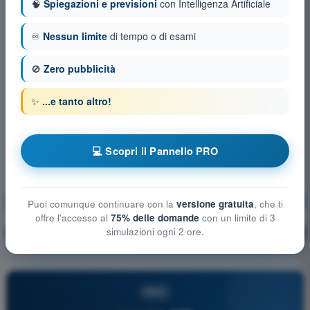
🧠
Spiegazioni e previsioni
con Intelligenza Artificiale
♾️
Nessun limite
di tempo o di esami
🚫
Zero pubblicità
✨
...e tanto altro!
💻 Scopri il Pannello PRO
Prestazioni di volo e pianificazione UAS
Puoi comunque continuare con la
versione gratuita
, che ti
offre l'accesso al
75% delle domande
con un limite di 3
simulazioni ogni 2 ore.
Allenamento!
Spiegazione domanda
🔒
PRO
PRO