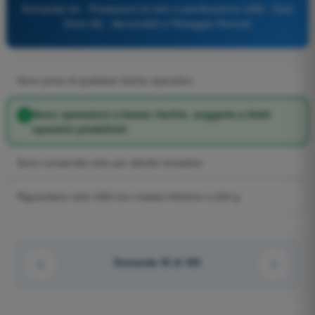
Domanda 44 - Prestazioni di volo e pianificazione UAS - Quiz
Droni A2 - Aeromobili a Pilotaggio Remoto
Sono prive di qualsiasi rischio operativo
Sono operazioni a basso rischio, soggette a limiti
operativi predefiniti
Sono consentite solo per attività ricreative
Riguardano solo UAS con massa inferiore a 250 g
Domanda 43 di 433