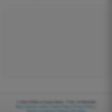
© 2026
EGWeb di Guatta Mattia - P.IVA: 04768540983
Blog
|
Gestisci cookie
|
Cookie Policy
|
Privacy Policy
|
Termini e condizioni
|
Partner
|
Chi siamo