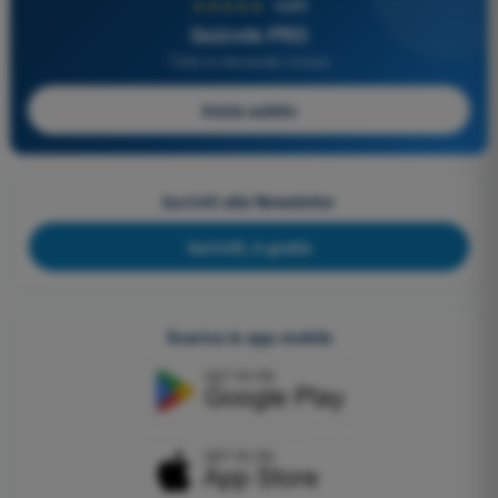
★★★★★
4,6/5
Quizvds PRO
Tutte le domande incluse
Inizia subito
Iscriviti alla Newsletter
Iscriviti, è gratis
Scarica le app mobile