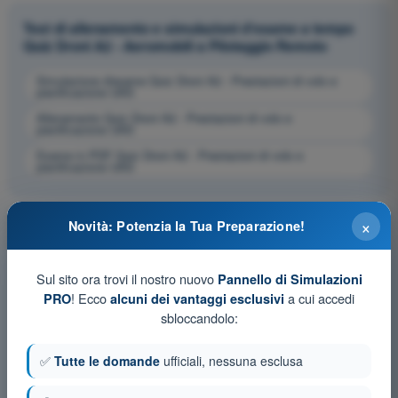
Test di allenamento e simulazioni d'esame a tempo
Quiz Droni A2 - Aeromobili a Pilotaggio Remoto
Simulazione d'esame Quiz Droni A2 - Prestazioni di volo e
pianificazione UAS
Allenamento Quiz Droni A2 - Prestazioni di volo e
pianificazione UAS
Esame in PDF Quiz Droni A2 - Prestazioni di volo e
pianificazione UAS
×
Novità: Potenzia la Tua Preparazione!
Sul sito ora trovi il nostro nuovo
Pannello di Simulazioni
! Ecco
a cui accedi
PRO
alcuni dei vantaggi esclusivi
sbloccandolo:
✅
Tutte le domande
ufficiali, nessuna esclusa