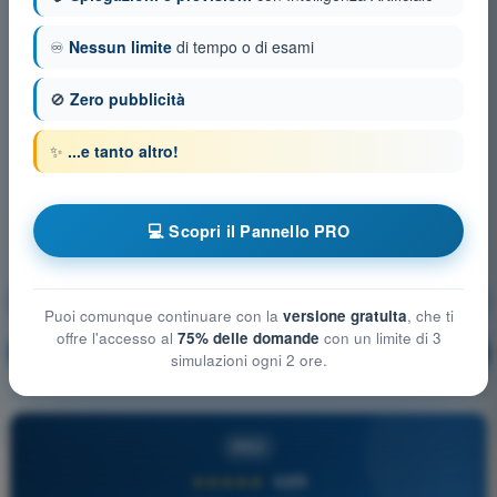
♾️
Nessun limite
di tempo o di esami
🚫
Zero pubblicità
✨
...e tanto altro!
💻 Scopri il Pannello PRO
Prestazioni di volo e pianificazione UAS
Puoi comunque continuare con la
versione gratuita
, che ti
offre l'accesso al
75% delle domande
con un limite di 3
Allenamento!
Spiegazione domanda
🔒
PRO
simulazioni ogni 2 ore.
PRO
★★★★★
4,6/5