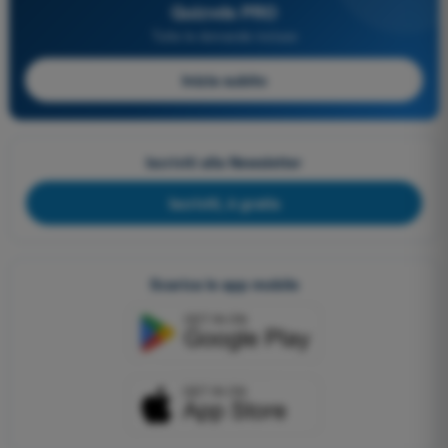
Quizvds PRO
Tutte le domande incluse
Inizia subito
Iscriviti alla Newsletter
Iscriviti, è gratis
Scarica le app mobile