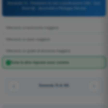
Domanda 74 - Prestazioni di volo e pianificazione UAS - Quiz
Droni A2 - Aeromobili a Pilotaggio Remoto
Otterremo un'autonomia maggiore
Otterremo un peso maggiore
Otterremo un grado di sicurezza maggiore
Tutte le altre risposte sono corrette
Domanda 73 di 433