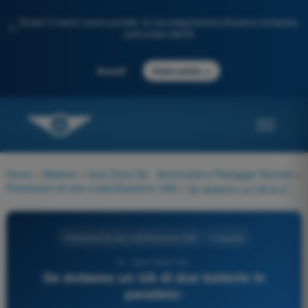
Scopri il nostro nuovo portale: la tua preparazione d'esame completa,
✨
potenziata dall'IA
→
Accedi
Inizia subito
Home
>
Materie
>
Quiz Droni A2 - Aeromobili a Pilotaggio Remoto
>
Prestazioni di volo e pianificazione UAS
>
Se dotiamo un UA di due batterie in parallelo:
Prestazioni di volo e pianificazione UAS
4 risposte
74 - Quiz Droni A2 -
Se dotiamo un UA di due batterie in
parallelo: