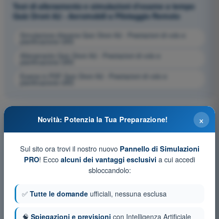
Test di allenamento e simulazioni d'esame a tempo
Quiz Droni A2 - Aeromobili a Pilotaggio Remoto
Simulazione d'esame Quiz Droni A2 - Prestazioni di volo e
pianificazione UAS
Allenamento Quiz Droni A2 - Prestazioni di volo e
pianificazione UAS
Esame in PDF Quiz Droni A2 - Prestazioni di volo e
pianificazione UAS
×
Novità: Potenzia la Tua Preparazione!
Sul sito ora trovi il nostro nuovo
Pannello di Simulazioni
! Ecco
a cui accedi
PRO
alcuni dei vantaggi esclusivi
sbloccandolo:
✅
Tutte le domande
ufficiali, nessuna esclusa
🧠
Spiegazioni e previsioni
con Intelligenza Artificiale