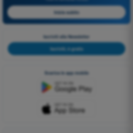
Inizia subito
Iscriviti alla Newsletter
Iscriviti, è gratis
Scarica le app mobile