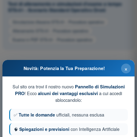
Test di allenamento e simulazioni d'esame a tempo
STS-01 - Scenario Standard Operativo Droni
Simulazione d'esame STS-01 - Procedure operative
Allenamento STS-01 - Procedure operative
Esame in PDF STS-01 - Procedure operative
×
Novità: Potenzia la Tua Preparazione!
Sul sito ora trovi il nostro nuovo
Pannello di Simulazioni
! Ecco
a cui accedi
PRO
alcuni dei vantaggi esclusivi
sbloccandolo:
✅
Tutte le domande
ufficiali, nessuna esclusa
🧠
Spiegazioni e previsioni
con Intelligenza Artificiale