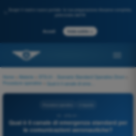
Scopri il nostro nuovo portale: la tua preparazione d'esame completa,
✨
potenziata dall'IA
→
Accedi
Inizia subito
Home
>
Materie
>
STS-01 - Scenario Standard Operativo Droni
>
Procedure operative
>
Qual è il canale di emergenza standard per le comunicazioni aeronautiche?
Procedure operative
4 risposte
15 - STS-01 -
Qual è il canale di emergenza standard per
le comunicazioni aeronautiche?