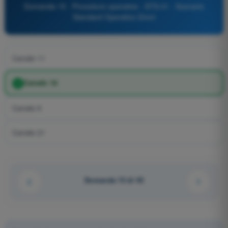
Domanda 15 - Procedure operative - STS-01 - Scenario
Standard Operativo Droni
Canale 11
Canale 16
Canale 9
Canale 21
Domanda 15 di 45