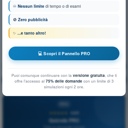
♾️
Nessun limite
di tempo o di esami
🚫
Zero pubblicità
✨
...e tanto altro!
💻 Scopri il Pannello PRO
Procedure operative
Allenamento!
Puoi comunque continuare con la
versione gratuita
, che ti
Spiegazione domanda
🔒
PRO
offre l'accesso al
75% delle domande
con un limite di 3
simulazioni ogni 2 ore.
PRO
★★★★★
4,6/5
Quizvds PRO
Tutte le domande incluse