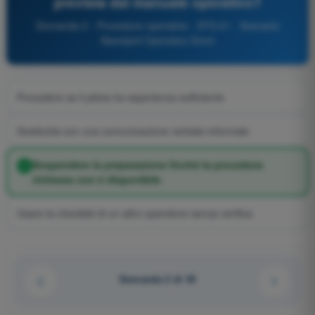
prevista dal manuale operativo?
Domanda 2 - Procedure operative - STS-01 - Scenario
Standard Operativo Droni
Procedere se il pilota ha esperienza sufficiente
Sostituirla con una comunicazione verbale informale
Sospendere la preparazione finché la procedura
richiesta non è disponibile
Usare la checklist di un altro operatore senza verifica
Domanda 2 di 45