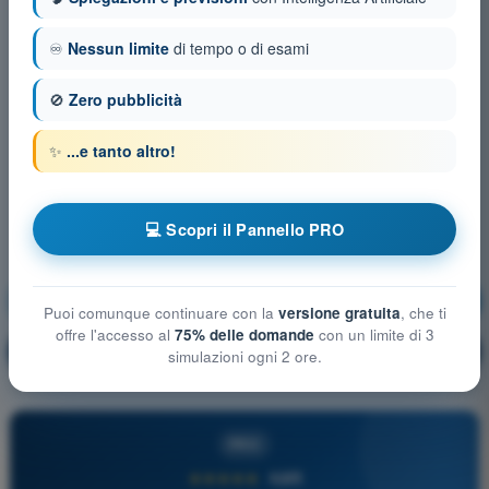
♾️
Nessun limite
di tempo o di esami
🚫
Zero pubblicità
✨
...e tanto altro!
💻 Scopri il Pannello PRO
Procedure operative
Allenamento!
Puoi comunque continuare con la
versione gratuita
, che ti
offre l'accesso al
75% delle domande
con un limite di 3
Spiegazione domanda
🔒
PRO
simulazioni ogni 2 ore.
PRO
★★★★★
4,6/5