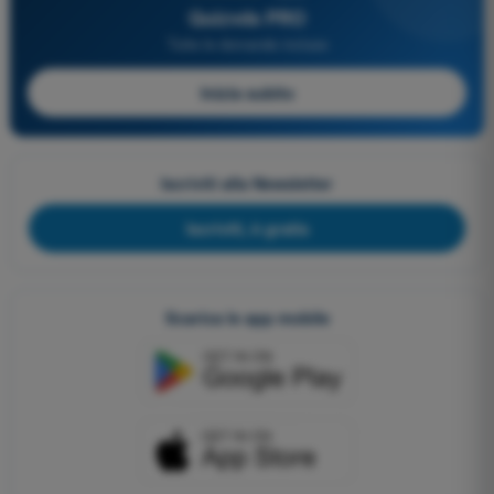
Quizvds PRO
Tutte le domande incluse
Inizia subito
Iscriviti alla Newsletter
Iscriviti, è gratis
Scarica le app mobile