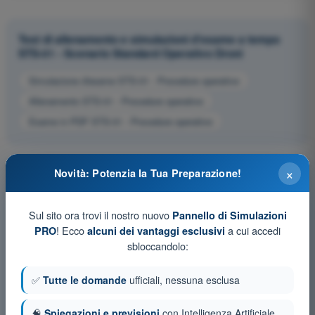
Test di allenamento e simulazioni d'esame a tempo
STS-01 - Scenario Standard Operativo Droni
Simulazione d'esame STS-01 - Procedure operative
Allenamento STS-01 - Procedure operative
Esame in PDF STS-01 - Procedure operative
×
Novità: Potenzia la Tua Preparazione!
Sul sito ora trovi il nostro nuovo
Pannello di Simulazioni
! Ecco
a cui accedi
PRO
alcuni dei vantaggi esclusivi
sbloccandolo:
✅
Tutte le domande
ufficiali, nessuna esclusa
🧠
Spiegazioni e previsioni
con Intelligenza Artificiale