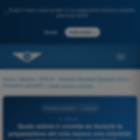
Scopri il nostro nuovo portale: la tua preparazione d'esame completa,
✨
potenziata dall'IA
→
Accedi
Inizia subito
Home
>
Materie
>
STS-01 - Scenario Standard Operativo Droni
>
Procedure operative
>
Quale azione è corretta se durante la preparazione del volo manca una checklist prevista dal manuale operativo?
Procedure operative
4 risposte
2 - STS-01 -
Quale azione è corretta se durante la
preparazione del volo manca una checklist