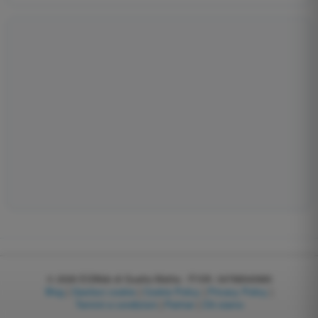
© 2026
EGWeb di Guatta Mattia - P.IVA: 04768540983
Blog
|
Gestisci cookie
|
Cookie Policy
|
Privacy Policy
|
Termini e condizioni
|
Partner
|
Chi siamo