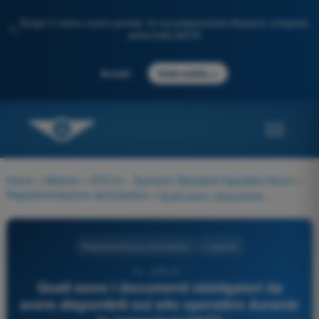
Scopri il nostro nuovo portale: la tua preparazione d'esame completa,
✨
potenziata dall'IA
→
Accedi
Inizia subito
Home
>
Materie
>
STS-01 - Scenario Standard Operativo Droni
>
Regolamentazione aeronautica
>
Quali sono i documenti obbligatori da avere disponibili sul sito operativo durante le operazioni UAS?
Regolamentazione aeronautica
4 risposte
13 - STS-01 -
Quali sono i documenti obbligatori da
avere disponibili sul sito operativo durante