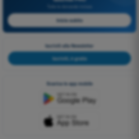
Tutte le domande incluse
Inizia subito
Iscriviti alla Newsletter
Iscriviti, è gratis
Scarica le app mobile