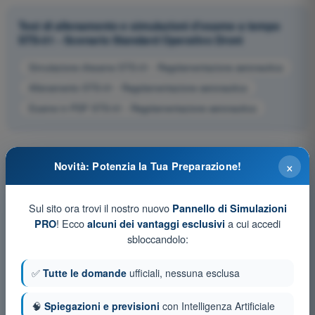
Test di allenamento e simulazioni d'esame a tempo
STS-01 - Scenario Standard Operativo Droni
Simulazione d'esame STS-01 - Regolamentazione aeronautica
Allenamento STS-01 - Regolamentazione aeronautica
Esame in PDF STS-01 - Regolamentazione aeronautica
×
Novità: Potenzia la Tua Preparazione!
Sul sito ora trovi il nostro nuovo
Pannello di Simulazioni
! Ecco
a cui accedi
PRO
alcuni dei vantaggi esclusivi
sbloccandolo:
✅
Tutte le domande
ufficiali, nessuna esclusa
🧠
Spiegazioni e previsioni
con Intelligenza Artificiale