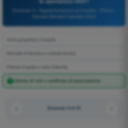
le operazioni UAS?
Domanda 13 - Regolamentazione aeronautica - STS-01 -
Scenario Standard Operativo Droni
Carta geografica e bussola
Manuale di istruzioni e scheda tecnica
Patente di guida e carta d'identità
Libretto di volo e certificato di assicurazione
Domanda 13 di 55