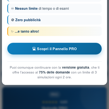
♾️
Nessun limite
di tempo o di esami
🚫
Zero pubblicità
✨
...e tanto altro!
💻 Scopri il Pannello PRO
Regolamentazione aeronautica
Allenamento!
Puoi comunque continuare con la
versione gratuita
, che ti
offre l'accesso al
75% delle domande
con un limite di 3
Spiegazione domanda
🔒
PRO
simulazioni ogni 2 ore.
PRO
★★★★★
4,6/5
Quizvds PRO