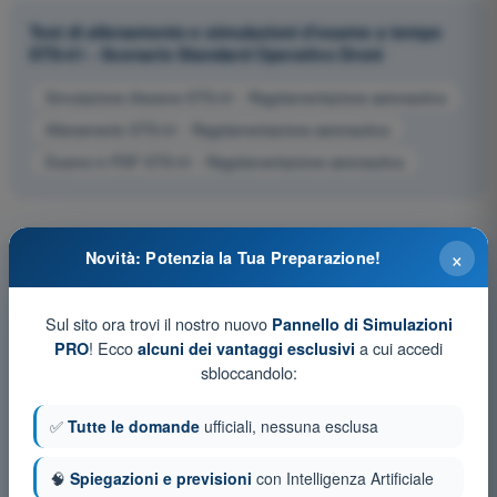
Test di allenamento e simulazioni d'esame a tempo
STS-01 - Scenario Standard Operativo Droni
Simulazione d'esame STS-01 - Regolamentazione aeronautica
Allenamento STS-01 - Regolamentazione aeronautica
Esame in PDF STS-01 - Regolamentazione aeronautica
×
Novità: Potenzia la Tua Preparazione!
Sul sito ora trovi il nostro nuovo
Pannello di Simulazioni
! Ecco
a cui accedi
PRO
alcuni dei vantaggi esclusivi
sbloccandolo:
✅
Tutte le domande
ufficiali, nessuna esclusa
🧠
Spiegazioni e previsioni
con Intelligenza Artificiale