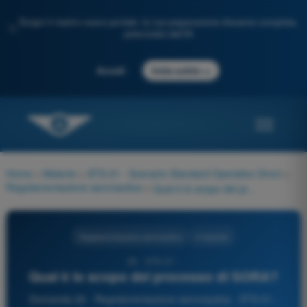
Scopri il nostro nuovo portale: la tua preparazione d'esame completa,
✨
potenziata dall'IA
→
Accedi
Inizia subito
Home
>
Materie
>
STS-01 - Scenario Standard Operativo Droni
>
Regolamentazione aeronautica
>
Qual è lo scopo del processo di SORA?
Regolamentazione aeronautica
4 risposte
26 - STS-01 -
Qual è lo scopo del processo di SORA?
Domanda 26 - Regolamentazione aeronautica - STS-01 -