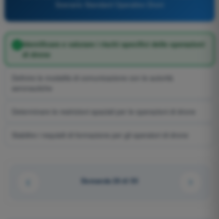
Scenario Standard Operativo Droni
Identificare e valutare i rischi specifici delle operazioni
di drone
Definire le modalità di comunicazione con le autorità
aeronautiche
Determinare le restrizioni spaziali per le operazioni di drone
Stabilire i requisiti di formazione per gli operatori di drone
Domanda 26 di 55