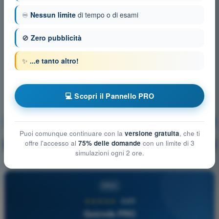
♾️
Nessun limite
di tempo o di esami
🚫
Zero pubblicità
✨
...e tanto altro!
💻 Scopri il Pannello PRO
Regolamentazione aeronautica
Allenamento!
Puoi comunque continuare con la
versione gratuita
, che ti
offre l'accesso al
75% delle domande
con un limite di 3
Spiegazione domanda
🔒
PRO
simulazioni ogni 2 ore.
PRO
★★★★★
4,6/5
Quizvds PRO