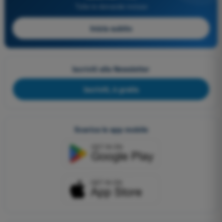
Tutte le domande incluse
Inizia subito
Iscriviti alla Newsletter
Iscriviti, è gratis
Scarica le app mobile