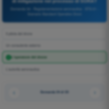
di mitigazione nel processo di SORA?
Domanda 34 - Regolamentazione aeronautica - STS-01 -
Scenario Standard Operativo Droni
Il pilota del drone
Un consulente esterno
L'operatore del drone
L'autorità aeronautica
Domanda 34 di 55