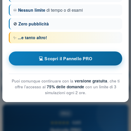
♾️
Nessun limite
di tempo o di esami
🚫
Zero pubblicità
✨
...e tanto altro!
💻 Scopri il Pannello PRO
Regolamentazione aeronautica
Allenamento!
Puoi comunque continuare con la
versione gratuita
, che ti
offre l'accesso al
75% delle domande
con un limite di 3
Spiegazione domanda
🔒
PRO
simulazioni ogni 2 ore.
PRO
★★★★★
4,6/5
Quizvds PRO