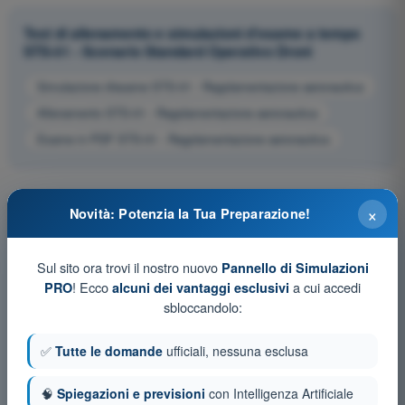
Test di allenamento e simulazioni d'esame a tempo
STS-01 - Scenario Standard Operativo Droni
Simulazione d'esame STS-01 - Regolamentazione aeronautica
Allenamento STS-01 - Regolamentazione aeronautica
Esame in PDF STS-01 - Regolamentazione aeronautica
×
Novità: Potenzia la Tua Preparazione!
Sul sito ora trovi il nostro nuovo
Pannello di Simulazioni
! Ecco
a cui accedi
PRO
alcuni dei vantaggi esclusivi
sbloccandolo:
✅
Tutte le domande
ufficiali, nessuna esclusa
🧠
Spiegazioni e previsioni
con Intelligenza Artificiale