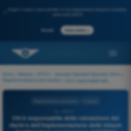
Scopri il nostro nuovo portale: la tua preparazione d'esame completa,
✨
potenziata dall'IA
→
Accedi
Inizia subito
Home
>
Materie
>
STS-01 - Scenario Standard Operativo Droni
>
Regolamentazione aeronautica
>
Chi è responsabile della valutazione dei rischi e dell'implementazione delle misure di mitigazione nel processo di SORA?
Regolamentazione aeronautica
4 risposte
34 - STS-01 -
Chi è responsabile della valutazione dei
rischi e dell'implementazione delle misure