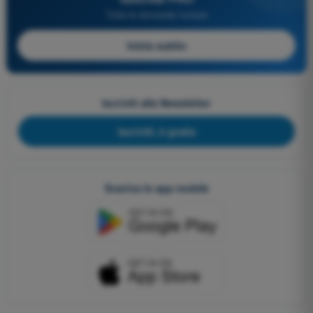
Tutte le domande incluse
Inizia subito
Iscriviti alla Newsletter
Iscriviti, è gratis
Scarica le app mobile