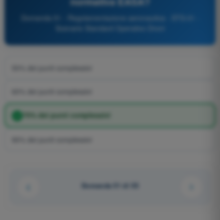
normativa EASA?
Domanda 51 - Regolamentazione aeronautica - STS-01 -
Scenario Standard Operativo Droni
50% dei punti complessivi
60% dei punti complessivi
75% dei punti complessivi
90% dei punti complessivi
Domanda 51 di 55