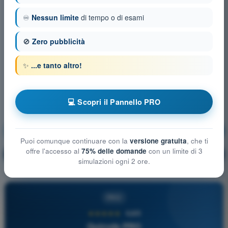
♾️
Nessun limite
di tempo o di esami
🚫
Zero pubblicità
✨
...e tanto altro!
💻 Scopri il Pannello PRO
Regolamentazione aeronautica
Allenamento!
Puoi comunque continuare con la
versione gratuita
, che ti
offre l'accesso al
75% delle domande
con un limite di 3
Spiegazione domanda
🔒
PRO
simulazioni ogni 2 ore.
PRO
★★★★★
4,6/5
Quizvds PRO