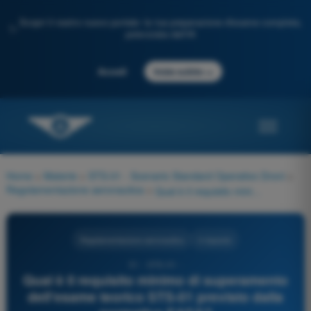
Scopri il nostro nuovo portale: la tua preparazione d'esame completa,
✨
potenziata dall'IA
→
Accedi
Inizia subito
Home
>
Materie
>
STS-01 - Scenario Standard Operativo Droni
>
Regolamentazione aeronautica
>
Qual è il requisito minimo di superamento dell'esame teorico STS-01 previsto dalla normativa EASA?
Regolamentazione aeronautica
4 risposte
51 - STS-01 -
Qual è il requisito minimo di superamento
dell'esame teorico STS-01 previsto dalla