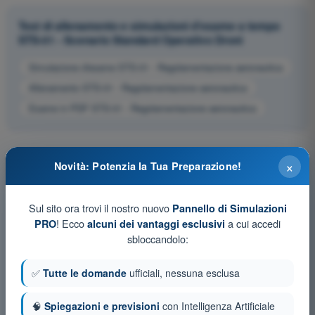
Test di allenamento e simulazioni d'esame a tempo
STS-01 - Scenario Standard Operativo Droni
Simulazione d'esame STS-01 - Regolamentazione aeronautica
Allenamento STS-01 - Regolamentazione aeronautica
Esame in PDF STS-01 - Regolamentazione aeronautica
×
Novità: Potenzia la Tua Preparazione!
Sul sito ora trovi il nostro nuovo
Pannello di Simulazioni
! Ecco
a cui accedi
PRO
alcuni dei vantaggi esclusivi
sbloccandolo:
✅
Tutte le domande
ufficiali, nessuna esclusa
🧠
Spiegazioni e previsioni
con Intelligenza Artificiale