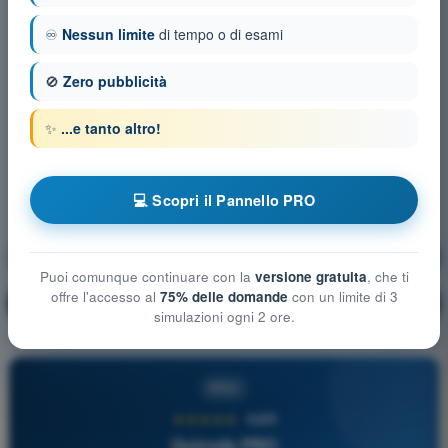
♾️
Nessun limite
di tempo o di esami
🚫
Zero pubblicità
✨
...e tanto altro!
💻 Scopri il Pannello PRO
Regolamentazione aeronautica
Allenamento!
Puoi comunque continuare con la
versione gratuita
, che ti
offre l'accesso al
75% delle domande
con un limite di 3
Spiegazione domanda
🔒
PRO
simulazioni ogni 2 ore.
PRO
★★★★★
4,6/5
Quizvds PRO