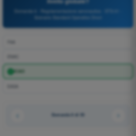
livello globale?
Domanda 6 - Regolamentazione aeronautica - STS-01 -
Scenario Standard Operativo Droni
FAA
ENAC
ICAO
EASA
Domanda 6 di 55