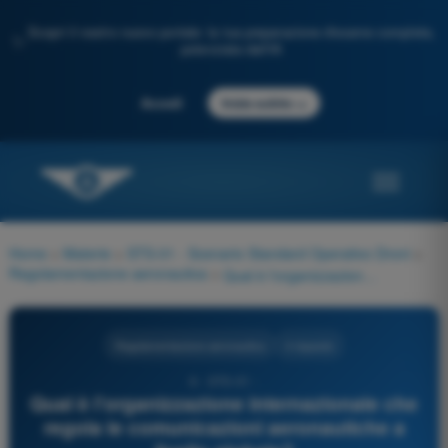
Scopri il nostro nuovo portale: la tua preparazione d'esame completa,
✨
potenziata dall'IA
→
Accedi
Inizia subito
Home
>
Materie
>
STS-01 - Scenario Standard Operativo Droni
>
Regolamentazione aeronautica
>
Qual è l'organizzazione internazionale che regola le comunicazioni aeronautiche a livello globale?
Regolamentazione aeronautica
4 risposte
6 - STS-01 -
Qual è l'organizzazione internazionale che
regola le comunicazioni aeronautiche a