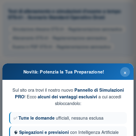
Test di allenamento e simulazioni d'esame a tempo
STS-01 - Scenario Standard Operativo Droni
Simulazione d'esame STS-01 - Regolamentazione aeronautica
Allenamento STS-01 - Regolamentazione aeronautica
Esame in PDF STS-01 - Regolamentazione aeronautica
×
Novità: Potenzia la Tua Preparazione!
Sul sito ora trovi il nostro nuovo
Pannello di Simulazioni
! Ecco
a cui accedi
PRO
alcuni dei vantaggi esclusivi
sbloccandolo:
✅
Tutte le domande
ufficiali, nessuna esclusa
🧠
Spiegazioni e previsioni
con Intelligenza Artificiale