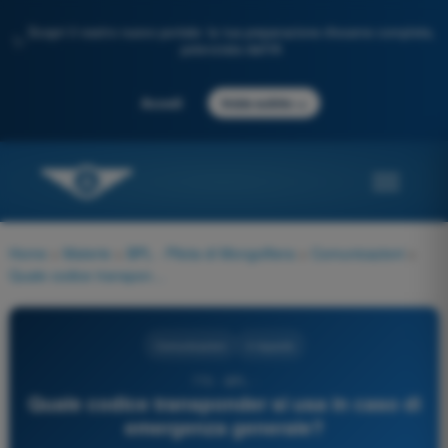
Scopri il nostro nuovo portale: la tua preparazione d'esame completa,
✨
potenziata dall'IA
→
Accedi
Inizia subito
Home
>
Materie
>
BPL - Pilota di Mongolfiera
>
Comunicazioni
>
Quale codice transponder si usa in caso di emergenza generale?
Comunicazioni
4 risposte
770 - BPL -
Quale codice transponder si usa in caso di
emergenza generale?