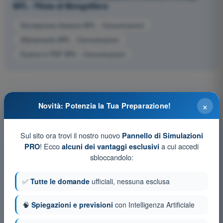
BPL - Pilota di Mongolfiera
Simulazione d'esame BPL - Comunicazioni
Allenamento BPL - Comunicazioni
Esame in PDF BPL - Comunicazioni
×
Novità: Potenzia la Tua Preparazione!
Sul sito ora trovi il nostro nuovo
Pannello di Simulazioni
! Ecco
a cui accedi
PRO
alcuni dei vantaggi esclusivi
sbloccandolo:
✅
Tutte le domande
ufficiali, nessuna esclusa
🧠
Spiegazioni e previsioni
con Intelligenza Artificiale