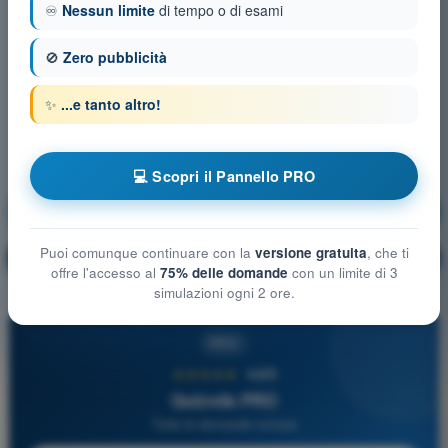
♾️
Nessun limite
di tempo o di esami
🚫
Zero pubblicità
✨
...e tanto altro!
💻 Scopri il Pannello PRO
Comunicazioni
Allenamento!
Puoi comunque continuare con la
versione gratuita
, che ti
Spiegazione domanda
🔒
PRO
offre l'accesso al
75% delle domande
con un limite di 3
simulazioni ogni 2 ore.
PRO
★★★★★
4,6/5
Quizvds PRO
Tutte le domande incluse