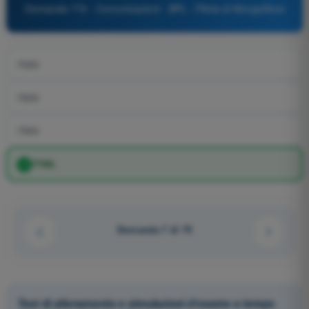
Domanda 770 - Comunicazioni - BPL - Pilota di Mongolfiera
7000.
7600.
7500.
7700.
Domanda 7 di 75
Test di allenamento e simulazioni d'esame a tempo