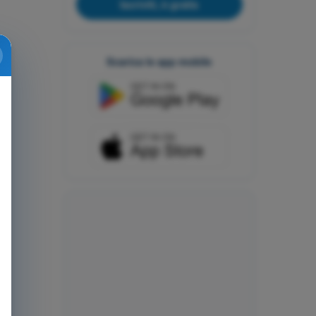
Iscriviti, è gratis
Scarica le app mobile