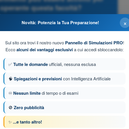
 operante questa facoltà?
tazioni umane - BPL - Pilota di Mongolfiera
×
Novità: Potenzia la Tua Preparazione!
Sul sito ora trovi il nostro nuovo
Pannello di Simulazioni PRO
!
Ecco
alcuni dei vantaggi esclusivi
a cui accedi sbloccandolo:
ici prescritti
✅
Tutte le domande
ufficiali, nessuna esclusa
🧠
Spiegazioni e previsioni
con Intelligenza Artificiale
lità delle informazioni percepite.
♾️
Nessun limite
di tempo o di esami
🚫
Zero pubblicità
da 14 di 31
Domanda successiva
✨
...e tanto altro!