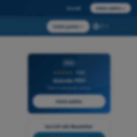
Accedi
Inizia subito
→
Inizia gratis
→
IT
PRO
★★★★★
4,6/5
Quizvds PRO
Tutte le domande incluse
Inizia subito
Iscriviti alla Newsletter