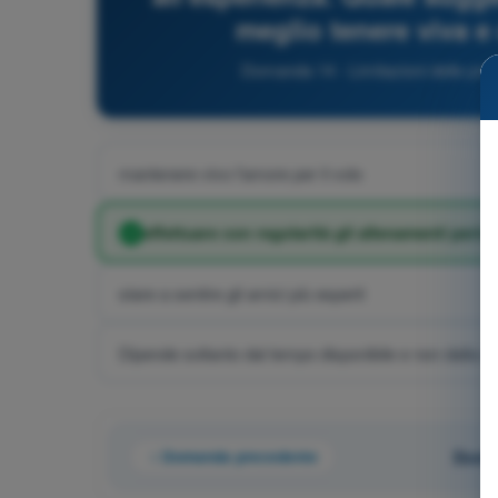
meglio tenere viva e
Domanda 14 - Limitazioni delle pres
mantenere vivo l'amore per il volo
effettuare con regolarità gli allenamenti period
stare a sentire gli amici più esperti
Dipende soltanto dal tempo disponibile e non dalla qua
Domanda precedente
Doman