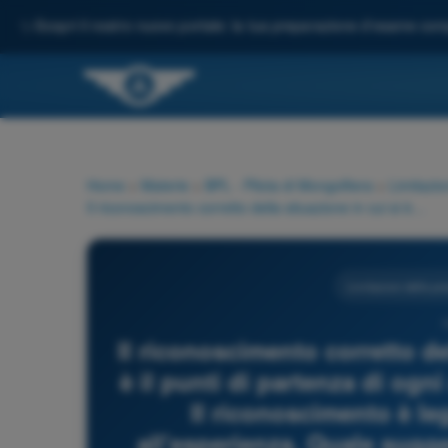
✨
Scopri il nostro nuovo portale: la tua preparazione d'esame comp
Home
>
Materie
>
BPL - Pilota di Mongolfiera
>
Limitazio
Il riconoscimento corretto della situazione in cui si è coinvolti è il punti di partenza di ogni analisi e conseguente decisione. Il riconoscimento è legato per una parte rilevante all'esperienza. Quale suggerimento può essere accolto per meglio tenere viva e operante questa facoltà?
Limitazioni delle p
1
Il riconoscimento corretto del
è il punti di partenza di ogn
Il riconoscimento è le
all'esperienza. Quale sugg