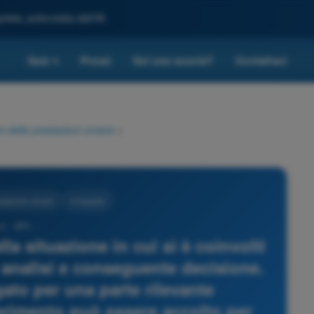
leta, potenziata dall'IA
Quiz
Prezzi
Sei una scuola?
Contattaci
▾
ni delle prestazioni umane
>
restazioni umane
4 risposte
4 - BPL -
la situazione in cui si è coinvolti
i analisi e conseguente decisione.
gato per una parte rilevante
erimento può essere accolto per