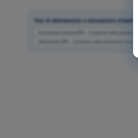
Test di allenamento e simulazioni d'esame
Simulazione d'esame BPL - Limitazioni delle prestazio
Allenamento BPL - Limitazioni delle prestazioni umane