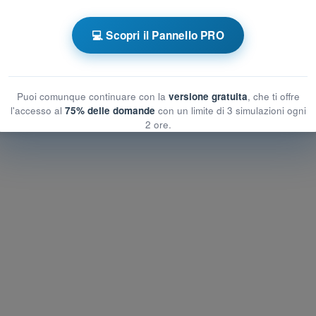
💻 Scopri il Pannello PRO
 a tempo BPL - Pilota di Mongolfiera
ni umane
Esame in PDF BPL - Limitazioni delle prestazioni umane
Puoi comunque continuare con la
versione gratuita
, che ti offre
l'accesso al
75% delle domande
con un limite di 3 simulazioni ogni
2 ore.