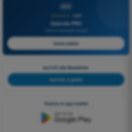
PRO
★★★★★
4,6/5
Quizvds PRO
Tutte le domande incluse
Inizia subito
Iscriviti alla Newsletter
Iscriviti, è gratis
Scarica le app mobile