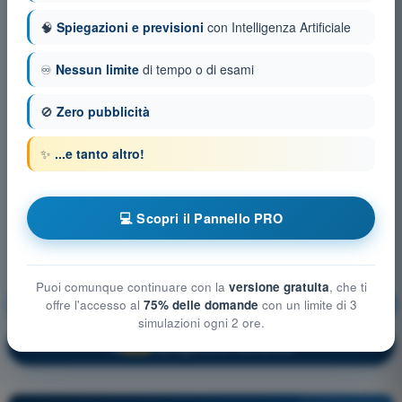
🧠
Spiegazioni e previsioni
con Intelligenza Artificiale
♾️
Nessun limite
di tempo o di esami
🚫
Zero pubblicità
✨
...e tanto altro!
💻 Scopri il Pannello PRO
Puoi comunque continuare con la
versione gratuita
, che ti
Procedure operative
Allenamento!
offre l'accesso al
75% delle domande
con un limite di 3
simulazioni ogni 2 ore.
Spiegazione domanda
🔒
PRO