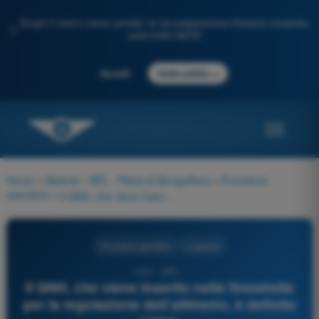
Scopri il nostro nuovo portale: la tua preparazione d'esame completa,
✨
potenziata dall'IA
→
Accedi
Inizia subito
Home
>
Materie
>
BPL - Pilota di Mongolfiera
>
Procedure
operative
>
Il QNH, che viene inserito nella finestrella per la regolazione dell’altimetro, è definito come:
Procedure operative
4 risposte
1021 - BPL -
Il QNH, che viene inserito nella finestrella
per la regolazione dell’altimetro, è definito