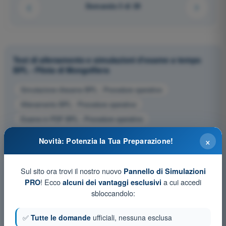
Domanda 3 di 29
Test di allenamento e simulazioni d'esame a tempo
BPL - Pilota di Mongolfiera
Simulazione d'esame BPL - Procedure operative
Allenamento BPL - Procedure operative
Esame in PDF BPL - Procedure operative
×
Novità: Potenzia la Tua Preparazione!
Sul sito ora trovi il nostro nuovo
Pannello di Simulazioni
! Ecco
a cui accedi
PRO
alcuni dei vantaggi esclusivi
sbloccandolo:
✅
Tutte le domande
ufficiali, nessuna esclusa