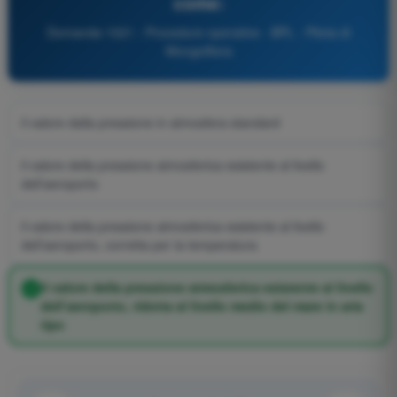
come:
Domanda 1021 - Procedure operative - BPL - Pilota di
Mongolfiera
il valore dalla pressione in atmosfera standard
il valore della pressione atmosferica esistente al livello
dell’aeroporto
il valore della pressione atmosferica esistente al livello
dell’aeroporto, corretta per la temperatura
il valore della pressione atmosferica esistente al livello
dell’aeroporto, ridotta al livello medio del mare in aria
tipo