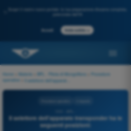
Scopri il nostro nuovo portale: la tua preparazione d'esame completa,
✨
potenziata dall'IA
→
Accedi
Inizia subito
Home
>
Materie
>
BPL - Pilota di Mongolfiera
>
Procedure
operative
>
Il selettore dell'apparato transponder ha le seguenti posizioni:
Procedure operative
4 risposte
1031 - BPL -
Il selettore dell'apparato transponder ha le
seguenti posizioni: