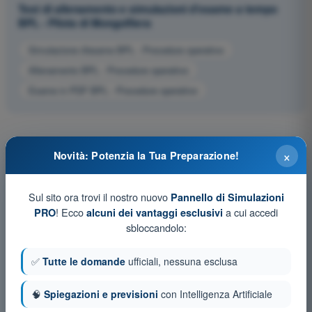
Test di allenamento e simulazioni d'esame a tempo
BPL - Pilota di Mongolfiera
Simulazione d'esame BPL - Procedure operative
Allenamento BPL - Procedure operative
Esame in PDF BPL - Procedure operative
×
Novità: Potenzia la Tua Preparazione!
Sul sito ora trovi il nostro nuovo
Pannello di Simulazioni
! Ecco
a cui accedi
PRO
alcuni dei vantaggi esclusivi
sbloccandolo:
✅
Tutte le domande
ufficiali, nessuna esclusa
🧠
Spiegazioni e previsioni
con Intelligenza Artificiale