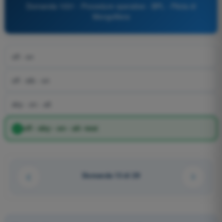
Domanda 1031 - Procedure operative - BPL - Pilota di
Mongolfiera
off - on
off - stb - on
sby - on - alt
off - sby - on - alt -test
Domanda 13 di 29