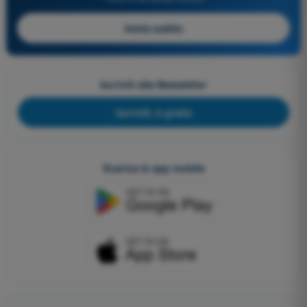
Inizia subito
Iscriviti alla Newsletter
Iscriviti, è gratis
Scarica le app mobile