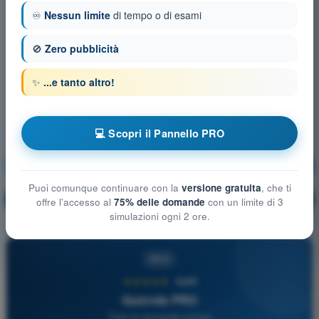
♾️
Nessun limite
di tempo o di esami
🚫
Zero pubblicità
✨
...e tanto altro!
💻 Scopri il Pannello PRO
Procedure operative
Allenamento!
Puoi comunque continuare con la
versione gratuita
, che ti
Spiegazione domanda
🔒
PRO
offre l'accesso al
75% delle domande
con un limite di 3
simulazioni ogni 2 ore.
PRO
★★★★★
4,6/5
Quizvds PRO
Tutte le domande incluse