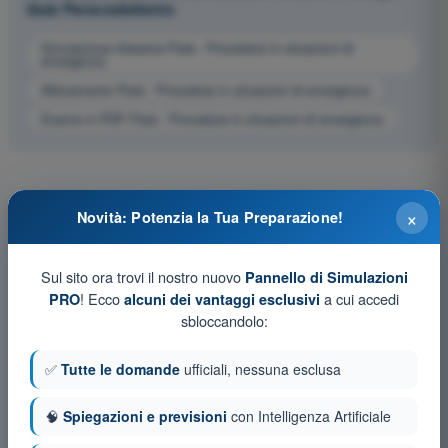
Quiz Paracadutismo
Simulazione d'esame Parà - Procedure in situazioni di
emergenza
Allenamento Parà - Procedure in situazioni di emergenza
Esame in PDF Parà - Procedure in situazioni di emergenza
×
Novità: Potenzia la Tua Preparazione!
Sul sito ora trovi il nostro nuovo
Pannello di Simulazioni
! Ecco
a cui accedi
PRO
alcuni dei vantaggi esclusivi
sbloccandolo:
✅
Tutte le domande
ufficiali, nessuna esclusa
🧠
Spiegazioni e previsioni
con Intelligenza Artificiale