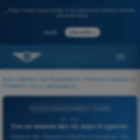
Scopri il nostro nuovo portale: la tua preparazione d'esame completa,
✨
potenziata dall'IA
→
Accedi
Inizia subito
Home
>
Materie
>
Quiz Paracadutismo
>
Procedure in situazioni di
emergenza
>
Con un sistema tipo rsl, dopo lo sgancio:
Procedure in situazioni di emergenza
4 risposte
186 - Parà -
Con un sistema tipo rsl, dopo lo sgancio:
Domanda 186 - Procedure in situazioni di emergenza - Quiz