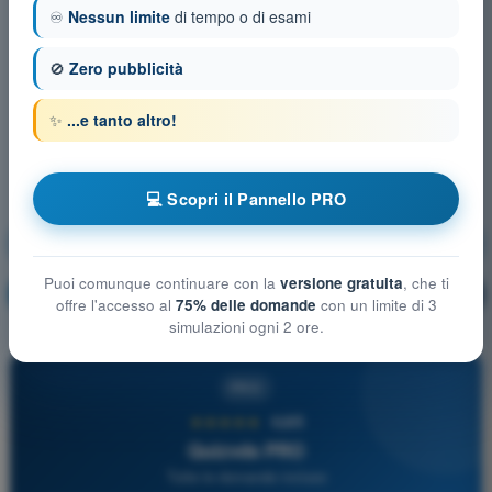
♾️
Nessun limite
di tempo o di esami
🚫
Zero pubblicità
✨
...e tanto altro!
💻 Scopri il Pannello PRO
Procedure in situazioni di emergenza
Puoi comunque continuare con la
versione gratuita
, che ti
Allenamento!
Spiegazione domanda
🔒
PRO
offre l'accesso al
75% delle domande
con un limite di 3
simulazioni ogni 2 ore.
PRO
★★★★★
4,6/5
Quizvds PRO
Tutte le domande incluse