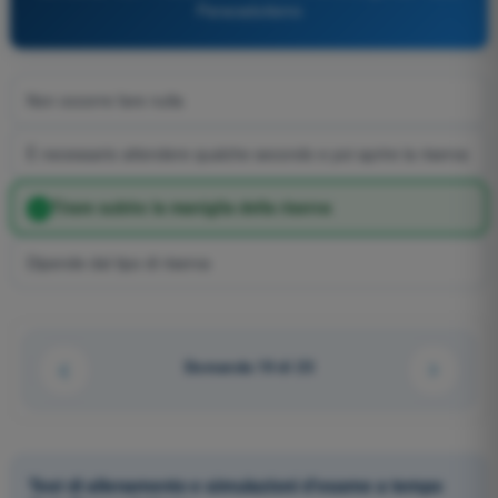
Paracadutismo
Non occorre fare nulla
È necessario attendere qualche secondo e poi aprire la riserva
Tirare subito la maniglia della riserva
Dipende dal tipo di riserva
Domanda 19 di 23
Test di allenamento e simulazioni d'esame a tempo