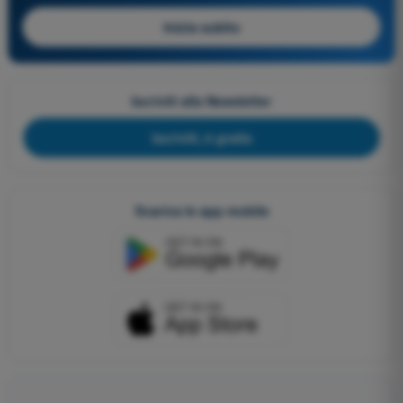
Inizia subito
Iscriviti alla Newsletter
Iscriviti, è gratis
Scarica le app mobile