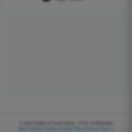
© 2026
EGWeb di Guatta Mattia - P.IVA: 04768540983
Blog
|
Gestisci cookie
|
Cookie Policy
|
Privacy Policy
|