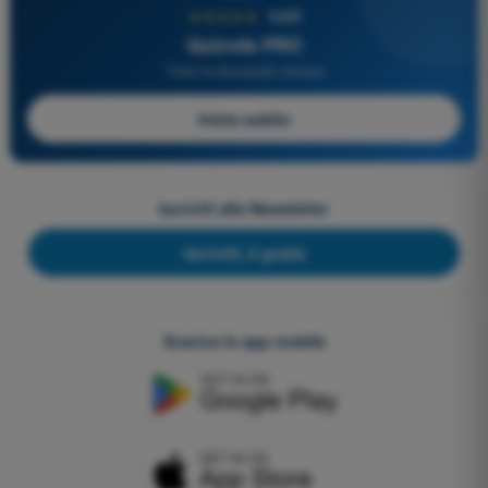
★★★★★
4,6/5
Quizvds PRO
Tutte le domande incluse
Inizia subito
Iscriviti alla Newsletter
Iscriviti, è gratis
Scarica le app mobile