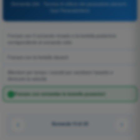
Domanda 228 - Tecnica di utilizzo dei paracadute plananti -
Quiz Paracadutismo
Frenare con il comando rimasto e la bretella posteriore
corrispondente al comando rotto
Frenare con le bretelle davanti
Allentare per tempo i cosciali per cambiare l'assetto e
diminuire la velocità
Frenare con entrambe le bretelle posteriori
Domanda 13 di 25