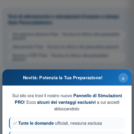
Test di allenamento e simulazioni d'esame a tempo
Quiz Paracadutismo
Simulazione d'esame Parà - Tecnica di utilizzo dei paracadute
plananti
Allenamento Parà - Tecnica di utilizzo dei paracadute plananti
Esame in PDF Parà - Tecnica di utilizzo dei paracadute
plananti
×
Novità: Potenzia la Tua Preparazione!
Sul sito ora trovi il nostro nuovo
Pannello di Simulazioni
! Ecco
a cui accedi
PRO
alcuni dei vantaggi esclusivi
sbloccandolo:
✅
Tutte le domande
ufficiali, nessuna esclusa