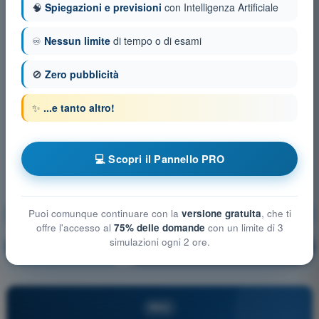
🧠
Spiegazioni e previsioni
con Intelligenza Artificiale
♾️
Nessun limite
di tempo o di esami
🚫
Zero pubblicità
✨
...e tanto altro!
💻 Scopri il Pannello PRO
Puoi comunque continuare con la
versione gratuita
, che ti
Tecnica di utilizzo dei paracadute plananti
offre l'accesso al
75% delle domande
con un limite di 3
simulazioni ogni 2 ore.
Allenamento!
Spiegazione domanda
🔒
PRO
PRO