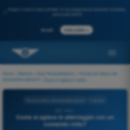
Scopri il nostro nuovo portale: la tua preparazione d'esame completa,
✨
potenziata dall'IA
→
Accedi
Inizia subito
Home
>
Materie
>
Quiz Paracadutismo
>
Tecnica di utilizzo dei
paracadute plananti
>
Come si agisce in atterraggio con un comando rotto?
Tecnica di utilizzo dei paracadute plananti
4 risposte
228 - Parà -
Come si agisce in atterraggio con un
comando rotto?