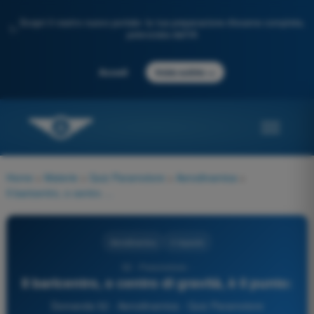
Scopri il nostro nuovo portale: la tua preparazione d'esame completa,
✨
potenziata dall'IA
→
Accedi
Inizia subito
Home
>
Materie
>
Quiz Paramotore
>
Aerodinamica
>
Il baricentro, o centro di gravità, è il punto:
Aerodinamica
4 risposte
52 - Paramotore -
Il baricentro, o centro di gravità, è il punto:
Domanda 52 - Aerodinamica - Quiz Paramotore