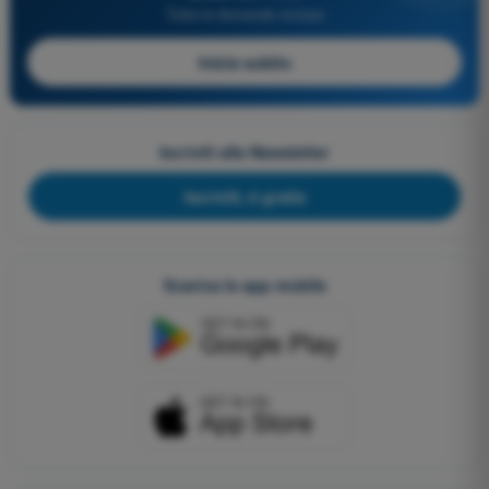
Tutte le domande incluse
Inizia subito
Iscriviti alla Newsletter
Iscriviti, è gratis
Scarica le app mobile