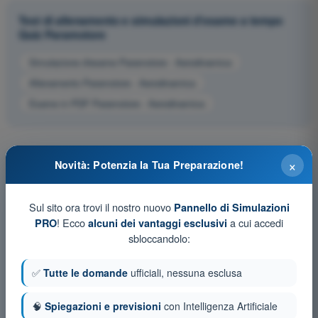
Test di allenamento e simulazioni d'esame a tempo
Quiz Paramotore
Simulazione d'esame Paramotore - Aerodinamica
Allenamento Paramotore - Aerodinamica
Esame in PDF Paramotore - Aerodinamica
×
Novità: Potenzia la Tua Preparazione!
Sul sito ora trovi il nostro nuovo
Pannello di Simulazioni
! Ecco
a cui accedi
PRO
alcuni dei vantaggi esclusivi
sbloccandolo:
✅
Tutte le domande
ufficiali, nessuna esclusa
🧠
Spiegazioni e previsioni
con Intelligenza Artificiale