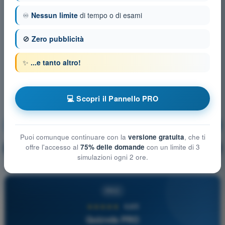
♾️
Nessun limite
di tempo o di esami
🚫
Zero pubblicità
✨
...e tanto altro!
💻 Scopri il Pannello PRO
Aerodinamica
Allenamento!
Puoi comunque continuare con la
versione gratuita
, che ti
offre l'accesso al
75% delle domande
con un limite di 3
Spiegazione domanda
🔒
PRO
simulazioni ogni 2 ore.
PRO
★★★★★
4,6/5
Quizvds PRO