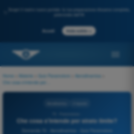
Scopri il nostro nuovo portale: la tua preparazione d'esame completa,
✨
potenziata dall'IA
→
Accedi
Inizia subito
Home
>
Materie
>
Quiz Paramotore
>
Aerodinamica
>
Che cosa s'intende per strato limite?
Aerodinamica
3 risposte
75 - Paramotore -
Che cosa s'intende per strato limite?
Domanda 75 - Aerodinamica - Quiz Paramotore