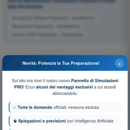
Test di allenamento e simulazioni d'esame a tempo
Quiz Paramotore
Simulazione d'esame Paramotore - Aerodinamica
Allenamento Paramotore - Aerodinamica
Esame in PDF Paramotore - Aerodinamica
×
Novità: Potenzia la Tua Preparazione!
Sul sito ora trovi il nostro nuovo
Pannello di Simulazioni
! Ecco
a cui accedi
PRO
alcuni dei vantaggi esclusivi
sbloccandolo:
✅
Tutte le domande
ufficiali, nessuna esclusa
🧠
Spiegazioni e previsioni
con Intelligenza Artificiale