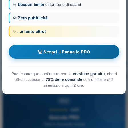
♾️
Nessun limite
di tempo o di esami
🚫
Zero pubblicità
✨
...e tanto altro!
💻 Scopri il Pannello PRO
Aerodinamica
Allenamento!
Puoi comunque continuare con la
versione gratuita
, che ti
Spiegazione domanda
🔒
PRO
offre l'accesso al
75% delle domande
con un limite di 3
simulazioni ogni 2 ore.
PRO
★★★★★
4,6/5
Quizvds PRO
Tutte le domande incluse