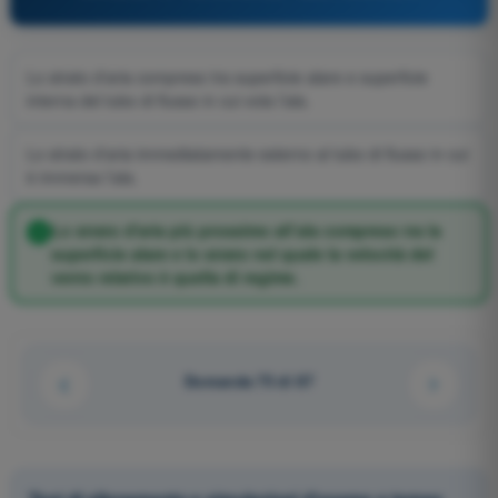
Lo strato d'aria compreso tra superficie alare e superficie
interna del tubo di flusso in cui vola l’ala.
Lo strato d'aria immediatamente esterno al tubo di flusso in cui
è immersa l’ala.
Lo strato d'aria più prossimo all’ala compreso tra la
superficie alare e lo strato nel quale la velocità del
vento relativo è quella di regime.
Domanda 75 di 87