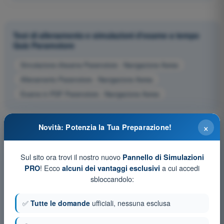
Test di allenamento e simulazioni d'esame a tempo
Quiz Paramotore
Simulazione d'esame Paramotore - Navigazione Aerea
Allenamento Paramotore - Navigazione Aerea
Esame in PDF Paramotore - Navigazione Aerea
×
Novità: Potenzia la Tua Preparazione!
Sul sito ora trovi il nostro nuovo
Pannello di Simulazioni
! Ecco
a cui accedi
PRO
alcuni dei vantaggi esclusivi
sbloccandolo:
✅
Tutte le domande
ufficiali, nessuna esclusa