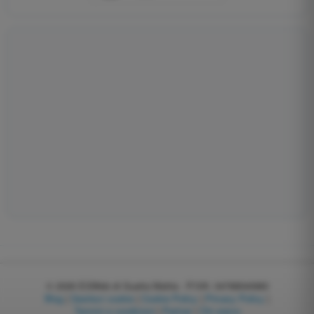
© 2026
EGWeb di Guatta Mattia - P.IVA: 04768540983
Blog
|
Gestisci cookie
|
Cookie Policy
|
Privacy Policy
|
Termini e condizioni
|
Partner
|
Chi siamo