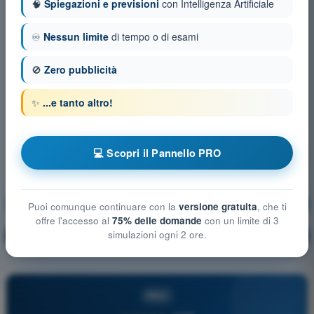
🧠
Spiegazioni e previsioni
con Intelligenza Artificiale
♾️
Nessun limite
di tempo o di esami
🚫
Zero pubblicità
✨
...e tanto altro!
💻 Scopri il Pannello PRO
Navigazione Aerea
Allenamento!
Puoi comunque continuare con la
versione gratuita
, che ti
offre l'accesso al
75% delle domande
con un limite di 3
simulazioni ogni 2 ore.
Spiegazione domanda
🔒
PRO
PRO