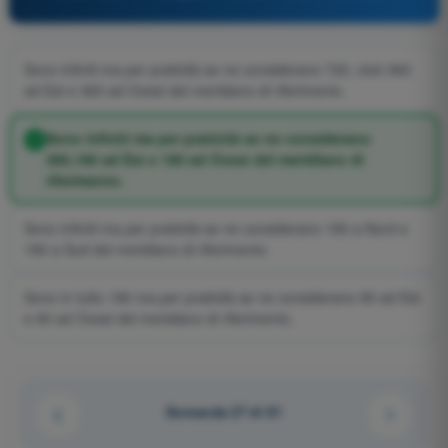
Sono infiniti ma per praticità se ne considerano 720, cioè 360
ad Est e 360 ad Ovest del meridiano di riferimento.
Sono infiniti ma per praticità se ne considerano
360,180 ad Est e 180 ad Ovest del meridiano di
riferimento.
Sono infiniti ma per praticità se ne considerano 180 a Nord e
180 a Sud del meridiano di riferimento.
Sono in tutto 180 ma per praticità se ne considerano 90 ad Est
e 90 ad Ovest del meridiano di riferimento.
Domanda 27 di 81