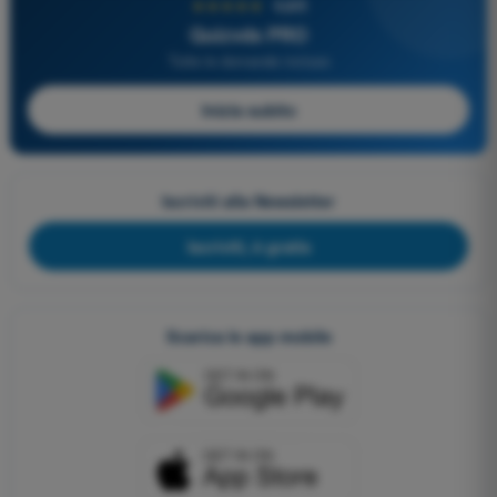
★★★★★
4,6/5
Quizvds PRO
Tutte le domande incluse
Inizia subito
Iscriviti alla Newsletter
Iscriviti, è gratis
Scarica le app mobile