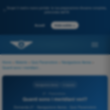
Scopri il nostro nuovo portale: la tua preparazione d'esame completa,
✨
potenziata dall'IA
→
Accedi
Inizia subito
Home
>
Materie
>
Quiz Paramotore
>
Navigazione Aerea
>
Quanti sono i meridiani veri?
Navigazione Aerea
4 risposte
27 - Paramotore -
Quanti sono i meridiani veri?
Domanda 27 - Navigazione Aerea - Quiz Paramotore