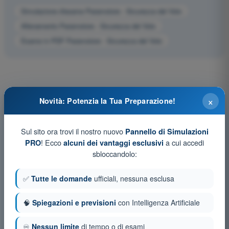
Simulazione d'esame Paramotore - Sicurezza del Volo
Allenamento Paramotore - Sicurezza del Volo
Esame in PDF Paramotore - Sicurezza del Volo
×
Novità: Potenzia la Tua Preparazione!
Sul sito ora trovi il nostro nuovo
Pannello di Simulazioni
! Ecco
a cui accedi
PRO
alcuni dei vantaggi esclusivi
sbloccandolo:
✅
Tutte le domande
ufficiali, nessuna esclusa
🧠
Spiegazioni e previsioni
con Intelligenza Artificiale
♾️
Nessun limite
di tempo o di esami