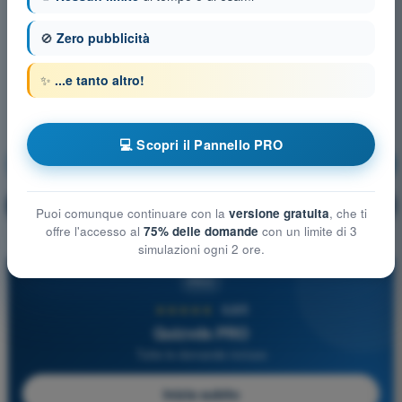
🚫
Zero pubblicità
✨
...e tanto altro!
💻 Scopri il Pannello PRO
Sicurezza del Volo
Allenamento!
Spiegazione domanda
🔒
PRO
Puoi comunque continuare con la
versione gratuita
, che ti
offre l'accesso al
75% delle domande
con un limite di 3
simulazioni ogni 2 ore.
PRO
★★★★★
4,6/5
Quizvds PRO
Tutte le domande incluse
Inizia subito