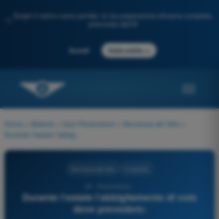
Scopri il nostro nuovo portale: la tua preparazione d'esame completa,
✨
potenziata dall'IA
→
Accedi
Inizia subito
Home
>
Materie
>
Quiz Paramotore
>
Sicurezza del Volo
>
Durante l’estate l’abbigliamento di volo deve prevedere:
Sicurezza del Volo
3 risposte
45 - Paramotore -
Durante l’estate l’abbigliamento di volo
deve prevedere: