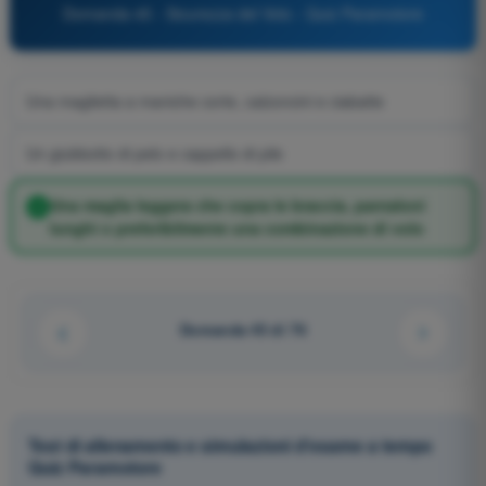
Domanda 45 - Sicurezza del Volo - Quiz Paramotore
Una maglietta a maniche corte, calzoncini e ciabatte
Un giubbotto di pelo e cappello di pile
Una maglia leggera che copra le braccia, pantaloni
lunghi o preferibilmente una combinazione di volo
Domanda 45 di 76
Test di allenamento e simulazioni d'esame a tempo
Quiz Paramotore