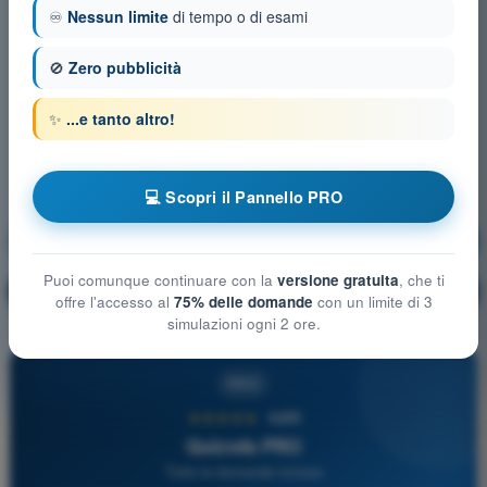
♾️
Nessun limite
di tempo o di esami
🚫
Zero pubblicità
✨
...e tanto altro!
💻 Scopri il Pannello PRO
Sicurezza del Volo
Allenamento!
Puoi comunque continuare con la
versione gratuita
, che ti
Spiegazione domanda
🔒
PRO
offre l'accesso al
75% delle domande
con un limite di 3
simulazioni ogni 2 ore.
PRO
★★★★★
4,6/5
Quizvds PRO
Tutte le domande incluse