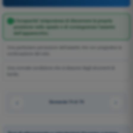
L’incapacità' temporanea di discernere la propria
posizione nello spazio e di conseguenza l’assetto
dell’apparecchio;
Una particolare percezione dell’assetto che non pregiudica la
continuazione del volo;
Una normale condizione che si desume dagli strumenti di
bordo;
Domanda 74 di 76