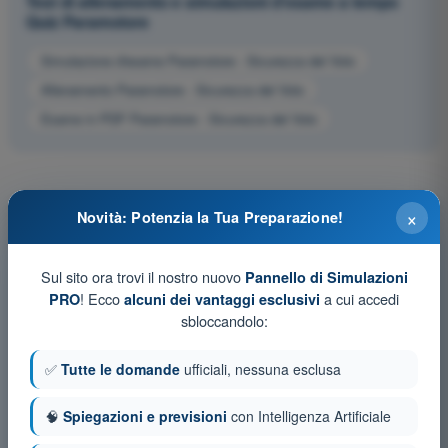
Test di allenamento e simulazioni d'esame a tempo
Quiz Paramotore
Simulazione d'esame Paramotore - Sicurezza del Volo
Allenamento Paramotore - Sicurezza del Volo
Esame in PDF Paramotore - Sicurezza del Volo
×
Novità: Potenzia la Tua Preparazione!
Sul sito ora trovi il nostro nuovo
Pannello di Simulazioni
! Ecco
a cui accedi
PRO
alcuni dei vantaggi esclusivi
sbloccandolo:
✅
Tutte le domande
ufficiali, nessuna esclusa
🧠
Spiegazioni e previsioni
con Intelligenza Artificiale