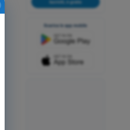
Iscriviti, è gratis
Scarica le app mobile