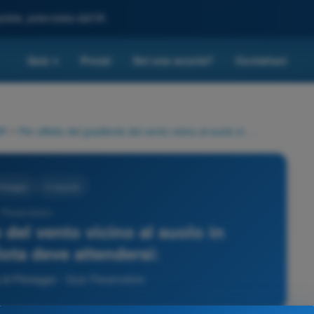
leta, potenziata dall'IA
Quiz
Prezzi
Sei una scuola?
Contattaci
▾
io
>
Per effetto del gradiente del vento vicino al suolo in atterraggio il pilota deve attendersi:
lotaggio
3 risposte
 Paramotore -
e del vento vicino al suolo in
ilota deve attendersi:
di Pilotaggio - Quiz Paramotore