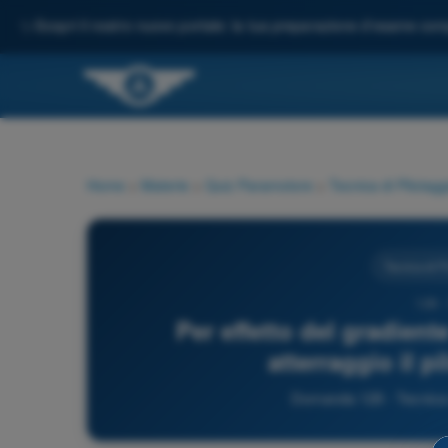
✨
Scopri il nostro nuovo portale: la tua preparazione d'esame comp
Home
>
Materie
>
Quiz Paramotore
>
Tecnica di Pilotagg
Tecnica di Pi
128 -
Per effetto del gradient
atterraggio il p
Domanda 128 - Tecnica 