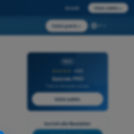
Accedi
Inizia subito
→
Inizia gratis
→
IT
PRO
★★★★★
4,6/5
Quizvds PRO
Tutte le domande incluse
Inizia subito
Iscriviti alla Newsletter