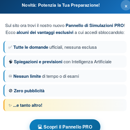
×
Novità: Potenzia la Tua Preparazione!
n probabile picchiata del mezzo che è possibile
Sul sito ora trovi il nostro nuovo
Pannello di Simulazioni PRO
!
Ecco
alcuni dei vantaggi esclusivi
a cui accedi sbloccandolo:
 l'aumentata componente di vento contrario che non crea
✅
Tutte le domande
ufficiali, nessuna esclusa
mpensare aumentando decisamente l'incidenza.
🧠
Spiegazioni e previsioni
con Intelligenza Artificiale
♾️
Nessun limite
di tempo o di esami
a 128 di 149
Domanda successiva
🚫
Zero pubblicità
✨
...e tanto altro!
e a tempo Quiz Paramotore
o
Allenamento Paramotore - Tecnica di Pilotaggio
💻 Scopri il Pannello PRO