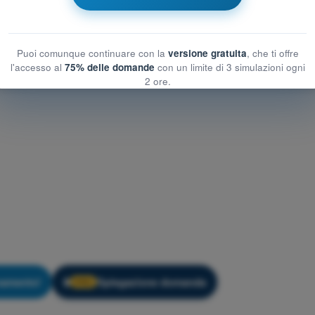
Puoi comunque continuare con la
versione gratuita
, che ti offre
l'accesso al
75% delle domande
con un limite di 3 simulazioni ogni
2 ore.
namento!
Spiegazione domanda
🔒
PRO