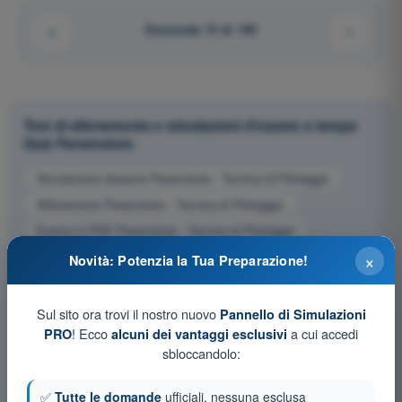
Domanda 13 di 149
Test di allenamento e simulazioni d'esame a tempo
Quiz Paramotore
Simulazione d'esame Paramotore - Tecnica di Pilotaggio
Allenamento Paramotore - Tecnica di Pilotaggio
Esame in PDF Paramotore - Tecnica di Pilotaggio
×
Novità: Potenzia la Tua Preparazione!
Sul sito ora trovi il nostro nuovo
Pannello di Simulazioni
! Ecco
a cui accedi
PRO
alcuni dei vantaggi esclusivi
sbloccandolo:
✅
Tutte le domande
ufficiali, nessuna esclusa