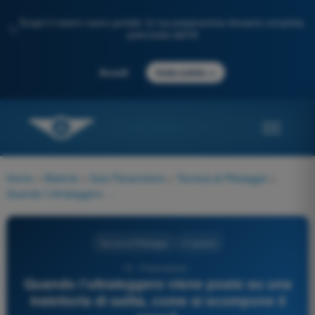
Scopri il nostro nuovo portale: la tua preparazione d'esame completa,
✨
potenziata dall'IA
→
Accedi
Inizia subito
Home
>
Materie
>
Quiz Paramotore
>
Tecnica di Pilotaggio
>
Quando l’ultraleggero viene posto su una traiettoria di salita, come si scompone il peso?
Tecnica di Pilotaggio
4 risposte
13 - Paramotore -
Quando l’ultraleggero viene posto su una
traiettoria di salita, come si scompone il