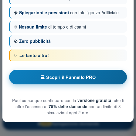
🧠
Spiegazioni e previsioni
con Intelligenza Artificiale
♾️
Nessun limite
di tempo o di esami
🚫
Zero pubblicità
✨
...e tanto altro!
💻 Scopri il Pannello PRO
Puoi comunque continuare con la
versione gratuita
, che ti
offre l'accesso al
75% delle domande
con un limite di 3
Tecnica di Pilotaggio
Allenamento!
simulazioni ogni 2 ore.
Spiegazione domanda
🔒
PRO