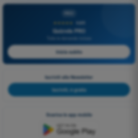
PRO
★★★★★
4,6/5
Quizvds PRO
Tutte le domande incluse
Inizia subito
Iscriviti alla Newsletter
Iscriviti, è gratis
Scarica le app mobile