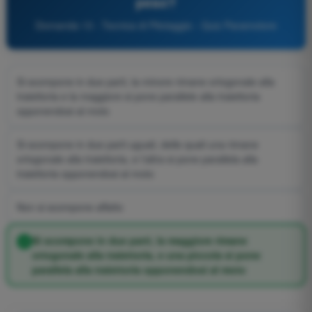
peso?
Domanda 13 - Tecnica di Pilotaggio - Quiz Paramotore
Si scompone in due parti, la minore rimane ortogonale alla
traiettoria e la maggiore si pone parallele alla traiettoria
opponendosi al moto
Si scompone in due parti uguali, delle quali una rimane
ortogonale alla traiettoria, e l’altra si pone parallela alla
traiettoria opponendosi al moto
Non si scompone affatto
Si scompone in due parti, la maggiore rimane
ortogonale alla traiettoria, e una piccola si pone
parallela alla traiettoria opponendosi al moto