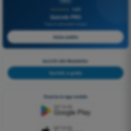
PRO
★★★★★
4,6/5
Quizvds PRO
Tutte le domande incluse
Inizia subito
Iscriviti alla Newsletter
Iscriviti, è gratis
Scarica le app mobile