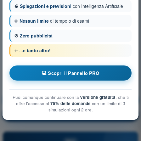
🧠
Spiegazioni e previsioni
con Intelligenza Artificiale
♾️
Nessun limite
di tempo o di esami
🚫
Zero pubblicità
✨
...e tanto altro!
💻 Scopri il Pannello PRO
Puoi comunque continuare con la
versione gratuita
, che ti
Tecnica di Pilotaggio
Allenamento!
offre l'accesso al
75% delle domande
con un limite di 3
simulazioni ogni 2 ore.
Spiegazione domanda
🔒
PRO