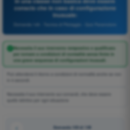
in una classe non basica deve essere
conscio che in caso di configurazione
inusuale:
Domanda 149 - Tecnica di Pilotaggio - Quiz Paramotore
Necessita il suo intervento tempestivo e qualificato
per tornare a condizioni di normalità senza finire in
una grave sequenza di configurazioni inusuali.
Può attendersi il ritorno a condizioni di normalità anche se non
in 4 secondi.
Necessita il suo intervento sui comandi, che deve essere
quello istintivo per ogni situazione
Domanda 149 di 149