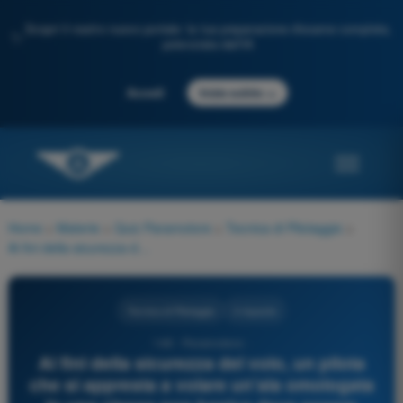
Scopri il nostro nuovo portale: la tua preparazione d'esame completa,
✨
potenziata dall'IA
→
Accedi
Inizia subito
Home
>
Materie
>
Quiz Paramotore
>
Tecnica di Pilotaggio
>
Ai fini della sicurezza del volo, un pilota che si appresta a volare un'ala omologata in una classe non basica deve essere conscio che in caso di configurazione inusuale:
Tecnica di Pilotaggio
3 risposte
149 - Paramotore -
Ai fini della sicurezza del volo, un pilota
che si appresta a volare un'ala omologata