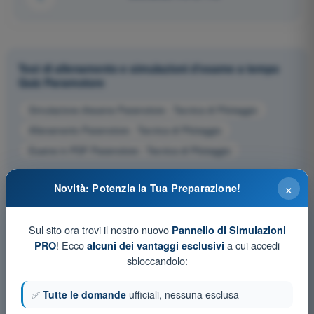
Test di allenamento e simulazioni d'esame a tempo
Quiz Paramotore
Simulazione d'esame Paramotore - Tecnica di Pilotaggio
Allenamento Paramotore - Tecnica di Pilotaggio
Esame in PDF Paramotore - Tecnica di Pilotaggio
×
Novità: Potenzia la Tua Preparazione!
Sul sito ora trovi il nostro nuovo
Pannello di Simulazioni
! Ecco
a cui accedi
PRO
alcuni dei vantaggi esclusivi
sbloccandolo:
✅
Tutte le domande
ufficiali, nessuna esclusa