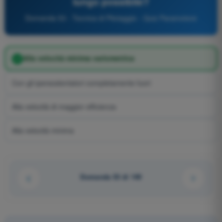
lungo possibile?
Domanda 53 - Tecnica di Pilotaggio - Quiz Paramotore
Alla velocità minima variometrica
Con gli ipersostentatori completamente fuori
Alla velocità di maggior efficienza
Alla velocità minima
Domanda 53 di 149