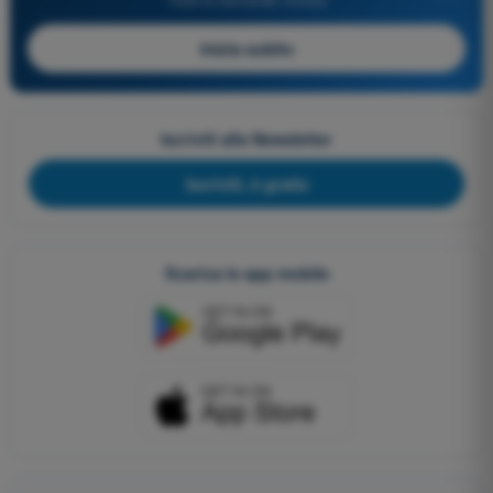
Inizia subito
Iscriviti alla Newsletter
Iscriviti, è gratis
Scarica le app mobile