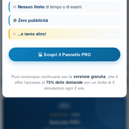
♾️
Nessun limite
di tempo o di esami
🚫
Zero pubblicità
✨
...e tanto altro!
💻 Scopri il Pannello PRO
Tecnica di Pilotaggio
Allenamento!
Puoi comunque continuare con la
versione gratuita
, che ti
Spiegazione domanda
🔒
PRO
offre l'accesso al
75% delle domande
con un limite di 3
simulazioni ogni 2 ore.
PRO
★★★★★
4,6/5
Quizvds PRO
Tutte le domande incluse