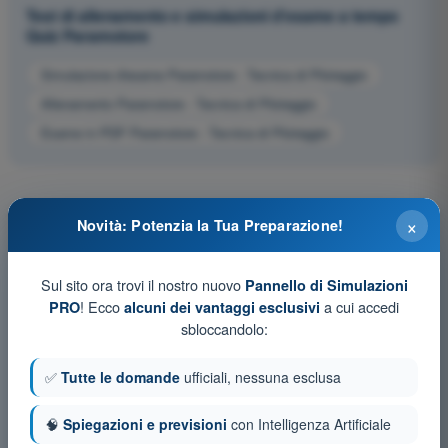
Test di allenamento e simulazioni d'esame a tempo
Quiz Paramotore
Simulazione d'esame Paramotore - Tecnica di Pilotaggio
Allenamento Paramotore - Tecnica di Pilotaggio
Esame in PDF Paramotore - Tecnica di Pilotaggio
×
Novità: Potenzia la Tua Preparazione!
Sul sito ora trovi il nostro nuovo
Pannello di Simulazioni
! Ecco
a cui accedi
PRO
alcuni dei vantaggi esclusivi
sbloccandolo:
✅
Tutte le domande
ufficiali, nessuna esclusa
🧠
Spiegazioni e previsioni
con Intelligenza Artificiale