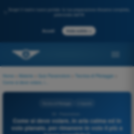
Scopri il nostro nuovo portale: la tua preparazione d'esame completa,
✨
potenziata dall'IA
→
Accedi
Inizia subito
Home
>
Materie
>
Quiz Paramotore
>
Tecnica di Pilotaggio
>
Come si deve volare, in aria calma ed in volo planato, per rimanere in volo il più a lungo possibile?
Tecnica di Pilotaggio
4 risposte
53 - Paramotore -
Come si deve volare, in aria calma ed in
volo planato, per rimanere in volo il più a