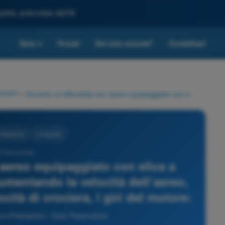
leta, potenziata dall'IA
Quiz
Prezzi
Sei una scuola?
Contattaci
▾
azioni
>
Durante un’affondata con aereo equipaggiato con elica a passo fisso si osserva che aumentando la velocità dell’aereo, a manetta costante per la velocità di crociera, i giri del motore:
restazioni
4 risposte
 Paramotore -
aereo equipaggiato con elica a
umentando la velocità dell’aereo,
cità di crociera, i giri del motore:
e Prestazioni - Quiz Paramotore