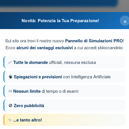
×
Novità: Potenzia la Tua Preparazione!
più bassi di quelli iniziali, mentre il motore comincia a girare
Sul sito ora trovi il nostro nuovo
Pannello di Simulazioni PRO
!
 alti di quelli iniziali, mentre il motore comincia a
Ecco
alcuni dei vantaggi esclusivi
a cui accedi sbloccandolo:
a fluttuare
✅
Tutte le domande
ufficiali, nessuna esclusa
🧠
Spiegazioni e previsioni
con Intelligenza Artificiale
la velocità: se si supera la velocità massima
il motore con possibilità di danni rilevanti
♾️
Nessun limite
di tempo o di esami
🚫
Zero pubblicità
da 36 di 92
Domanda successiva
✨
...e tanto altro!