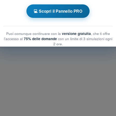
💻 Scopri il Pannello PRO
e a tempo Quiz Paramotore
zioni
Allenamento Paramotore - Tecnologia e Prestazioni
Puoi comunque continuare con la
versione gratuita
, che ti offre
l'accesso al
75% delle domande
con un limite di 3 simulazioni ogni
2 ore.