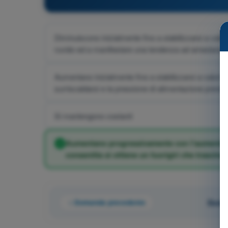
Diminuiscono inizialmente fino a stabilizzarsi a valori 
ruvido ed a manifestare una tendenza ad arrestarsi
Aumentano inizialmente fino a stabilizzarsi a valori più
surriscaldarsi e la pressione di alimentazione prende 
Si mantengono costanti
Aumentano progressivamente con l’aumento del
consentita si ottiene un fuorigiri che trascina 
Domanda precedente
Doman