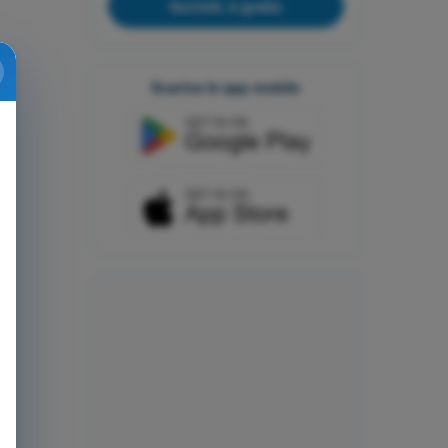
Iscriviti, è gratis
Scarica le app mobile