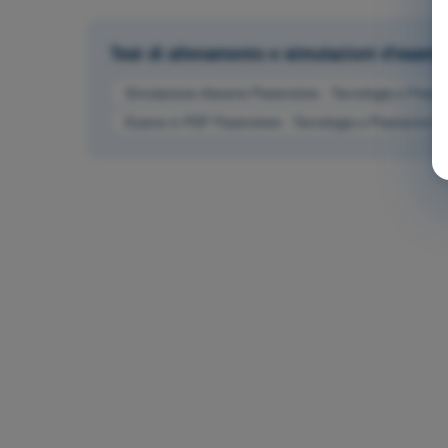
Test di allenamento e simulazioni d'esam
Simulazione d'esame Paramotore - Tecnologia e Presta
Esame in PDF Paramotore - Tecnologia e Prestazioni