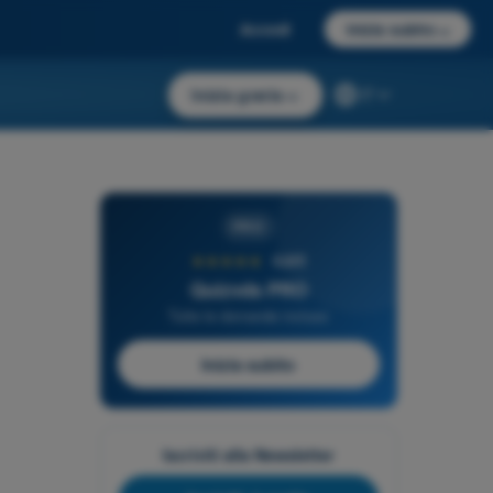
Accedi
Inizia subito
→
Inizia gratis
→
IT
PRO
★★★★★
4,6/5
Quizvds PRO
Tutte le domande incluse
Inizia subito
Iscriviti alla Newsletter