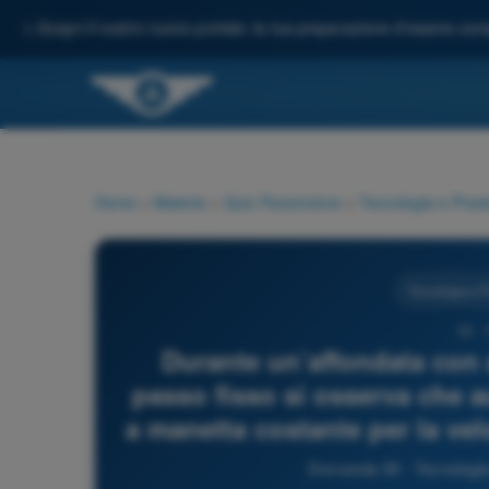
✨
Scopri il nostro nuovo portale: la tua preparazione d'esame comp
Home
>
Materie
>
Quiz Paramotore
>
Tecnologia e Prest
Tecnologia e P
36 -
Durante un’affondata con 
passo fisso si osserva che a
a manetta costante per la velo
Domanda 36 - Tecnologia 