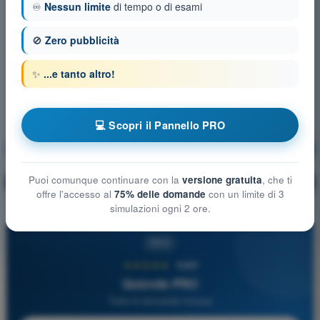
♾️
Nessun limite
di tempo o di esami
🚫
Zero pubblicità
✨
...e tanto altro!
💻 Scopri il Pannello PRO
Comunicazioni in inglese
Allenamento!
Puoi comunque continuare con la
versione gratuita
, che ti
Spiegazione domanda
🔒
PRO
offre l'accesso al
75% delle domande
con un limite di 3
simulazioni ogni 2 ore.
PRO
★★★★★
4,6/5
Quizvds PRO
Tutte le domande incluse