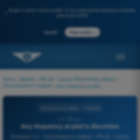
Scopri il nostro nuovo portale: la tua preparazione d'esame completa,
✨
potenziata dall'IA
→
Accedi
Inizia subito
Home
>
Materie
>
PPL(A) - Licenza Pilota Privato (Aerei)
>
Comunicazioni in inglese
>
Any frequency at pilot's discretion
Comunicazioni in inglese
4 risposte
113 - PPL(A) -
Any frequency at pilot's discretion
Domanda 113 - Comunicazioni in inglese - PPL(A) - Licenza