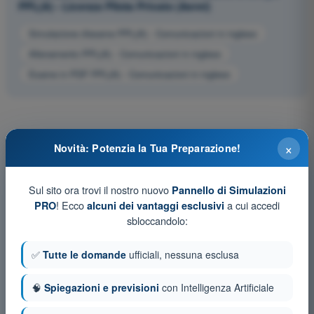
PPL(A) - Licenza Pilota Privato (Aerei)
Simulazione d'esame PPL(A) - Comunicazioni in inglese
Allenamento PPL(A) - Comunicazioni in inglese
Esame in PDF PPL(A) - Comunicazioni in inglese
×
Novità: Potenzia la Tua Preparazione!
Sul sito ora trovi il nostro nuovo
Pannello di Simulazioni
! Ecco
a cui accedi
PRO
alcuni dei vantaggi esclusivi
sbloccandolo:
✅
Tutte le domande
ufficiali, nessuna esclusa
🧠
Spiegazioni e previsioni
con Intelligenza Artificiale