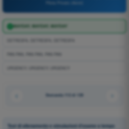
Pilota Privato (Aerei)
MAYDAY, MAYDAY, MAYDAY
DETRESFA, DETRESFA, DETRESFA
PAN PAN, PAN PAN, PAN PAN
URGENCY, URGENCY, URGENCY
Domanda 112 di 129
Test di allenamento e simulazioni d'esame a tempo