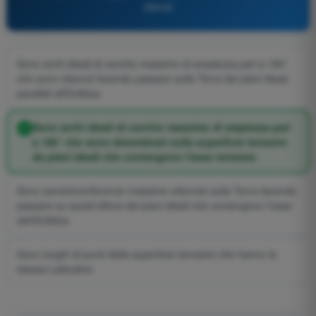
(Aerei)
Sono archi ideali di cerchio massimo di ampiezza pari a 180°
che sono ottenuti facendo passare sulla Terra dei piani ideali
paralleli all'Eclittica.
Sono archi ideali di cerchio massimo di ampiezza pari
a 180° che sono determinati sulla superficie terrestre
da piani ideali che contengono l'asse terrestre
Sono semicirconferenze massime ottenute sulla Terra facendo
passare su quest'ultima dei piani ideali che contengono l'asse
dell'Eclittica.
Sono luoghi di punti della superficie terrestre che hanno la
stessa Latitudine.