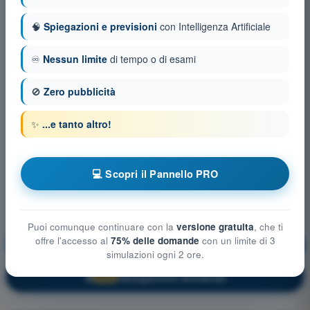
🧠
Spiegazioni e previsioni
con Intelligenza Artificiale
♾️
Nessun limite
di tempo o di esami
🚫
Zero pubblicità
✨
...e tanto altro!
💻 Scopri il Pannello PRO
Puoi comunque continuare con la
versione gratuita
, che ti
offre l'accesso al
75% delle domande
con un limite di 3
Navigazione
Allenamento!
simulazioni ogni 2 ore.
Spiegazione domanda
🔒
PRO