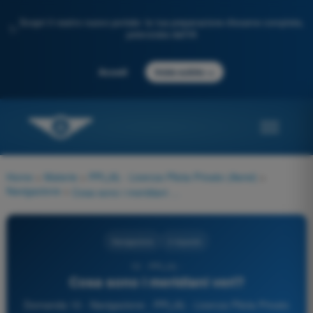
Scopri il nostro nuovo portale: la tua preparazione d'esame completa,
✨
potenziata dall'IA
→
Accedi
Inizia subito
Home
>
Materie
>
PPL(A) - Licenza Pilota Privato (Aerei)
>
Navigazione
>
Cosa sono i meridiani veri?
Navigazione
4 risposte
10 - PPL(A) -
Cosa sono i meridiani veri?
Domanda 10 - Navigazione - PPL(A) - Licenza Pilota Privato