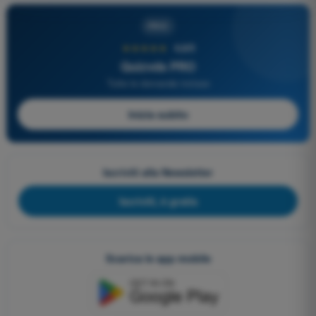
PRO
★★★★★
4,6/5
Quizvds PRO
Tutte le domande incluse
Inizia subito
Iscriviti alla Newsletter
Iscriviti, è gratis
Scarica le app mobile