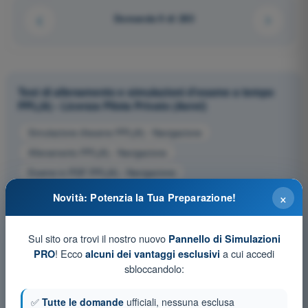
Domanda 9 di 283
Test di allenamento e simulazioni d'esame a tempo
PPL(A) - Licenza Pilota Privato (Aerei)
Simulazione d'esame PPL(A) - Navigazione
Allenamento PPL(A) - Navigazione
Esame in PDF PPL(A) - Navigazione
×
Novità: Potenzia la Tua Preparazione!
Sul sito ora trovi il nostro nuovo
Pannello di Simulazioni
! Ecco
a cui accedi
PRO
alcuni dei vantaggi esclusivi
sbloccandolo:
✅
Tutte le domande
ufficiali, nessuna esclusa