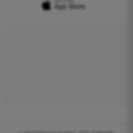
© 2026
EGWeb di Guatta Mattia - P.IVA: 04768540983