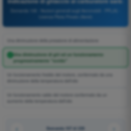
indicazione di ghiaccio al carburatore sarà:
Domanda 108 - Nozioni generali sugli Aeromobili - PPL(A) -
Licenza Pilota Privato (Aerei)
Una diminuzione della pressione di alimentazione
Una diminuzione di giri ed un funzionamento
progressivamente "ruvido"
Un funzionamento freddo del motore, confermato da una
diminuzione della temperatura dell'olio
Un funzionamento caldo del motore confermato da un
aumento della temperatura dell'olio
Domanda 107 di 220