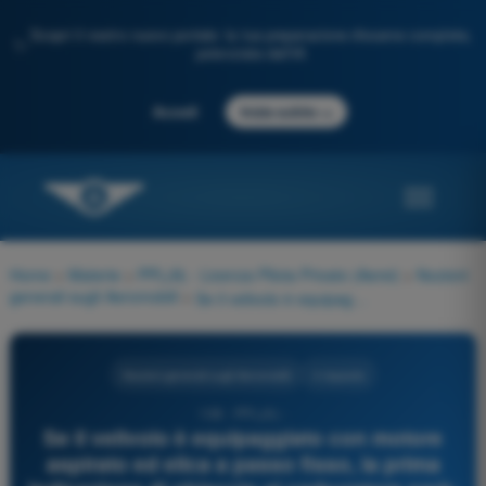
Scopri il nostro nuovo portale: la tua preparazione d'esame completa,
✨
potenziata dall'IA
→
Accedi
Inizia subito
Home
>
Materie
>
PPL(A) - Licenza Pilota Privato (Aerei)
>
Nozioni
generali sugli Aeromobili
>
Se il velivolo è equipaggiato con motore aspirato ed elica a passo fisso, la prima indicazione di ghiaccio al carburatore sarà:
Nozioni generali sugli Aeromobili
4 risposte
108 - PPL(A) -
Se il velivolo è equipaggiato con motore
aspirato ed elica a passo fisso, la prima