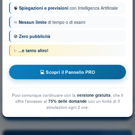
🧠
Spiegazioni e previsioni
con Intelligenza Artificiale
♾️
Nessun limite
di tempo o di esami
🚫
Zero pubblicità
✨
...e tanto altro!
💻 Scopri il Pannello PRO
Puoi comunque continuare con la
versione gratuita
, che ti
Nozioni generali sugli Aeromobili
Allenamento!
offre l'accesso al
75% delle domande
con un limite di 3
simulazioni ogni 2 ore.
Spiegazione domanda
🔒
PRO