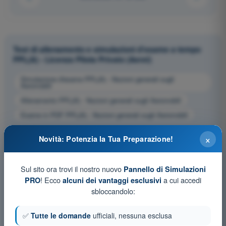
Test di allenamento e simulazioni d'esame a tempo
PPL(A) - Licenza Pilota Privato (Aerei)
Simulazione d'esame PPL(A) - Nozioni generali sugli
Aeromobili
Allenamento PPL(A) - Nozioni generali sugli Aeromobili
Esame in PDF PPL(A) - Nozioni generali sugli Aeromobili
×
Novità: Potenzia la Tua Preparazione!
Sul sito ora trovi il nostro nuovo
Pannello di Simulazioni
! Ecco
a cui accedi
PRO
alcuni dei vantaggi esclusivi
sbloccandolo:
✅
Tutte le domande
ufficiali, nessuna esclusa