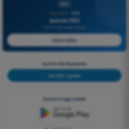
PRO
★★★★★
4,6/5
Quizvds PRO
Tutte le domande incluse
Inizia subito
Iscriviti alla Newsletter
Iscriviti, è gratis
Scarica le app mobile