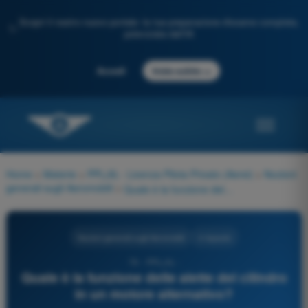
Scopri il nostro nuovo portale: la tua preparazione d'esame completa,
✨
potenziata dall'IA
→
Accedi
Inizia subito
Home
>
Materie
>
PPL(A) - Licenza Pilota Privato (Aerei)
>
Nozioni
generali sugli Aeromobili
>
Quale è la funzione delle alette del cilindro in un motore alternativo?
Nozioni generali sugli Aeromobili
4 risposte
79 - PPL(A) -
Quale è la funzione delle alette del cilindro
in un motore alternativo?