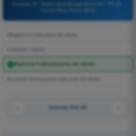
Domanda 79 - Nozioni generali sugli Aeromobili - PPL(A) -
Licenza Pilota Privato (Aerei)
Alleggerire la costruzione dei cilindro
Irrobustire il cilindro
Migliorare il raffreddamento dei cilindro
Aumentare la temperatura della testa del cilindro
Domanda 78 di 220