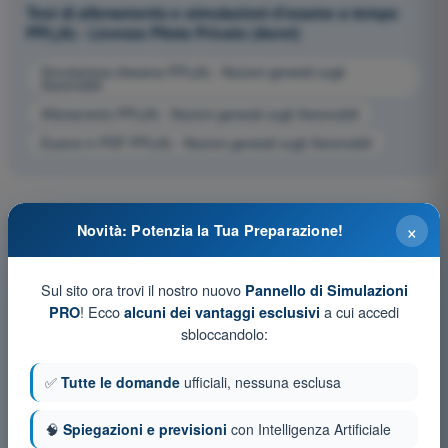
Test di allenamento e simulazioni d'esame a tempo
PPL(A) - Licenza Pilota Privato (Aerei)
Simulazione d'esame PPL(A) - Nozioni generali sugli
Aeromobili
Allenamento PPL(A) - Nozioni generali sugli Aeromobili
Esame in PDF PPL(A) - Nozioni generali sugli Aeromobili
×
Novità: Potenzia la Tua Preparazione!
Sul sito ora trovi il nostro nuovo
Pannello di Simulazioni
! Ecco
a cui accedi
PRO
alcuni dei vantaggi esclusivi
sbloccandolo:
✅
Tutte le domande
ufficiali, nessuna esclusa
🧠
Spiegazioni e previsioni
con Intelligenza Artificiale