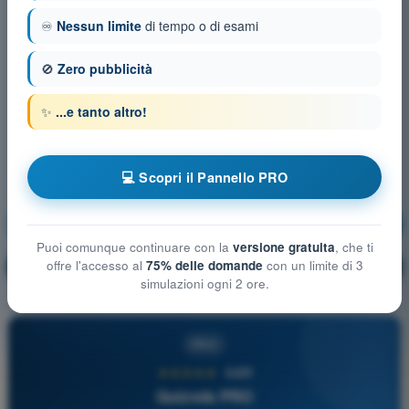
♾️
Nessun limite
di tempo o di esami
🚫
Zero pubblicità
✨
...e tanto altro!
💻 Scopri il Pannello PRO
Nozioni generali sugli Aeromobili
Allenamento!
Puoi comunque continuare con la
versione gratuita
, che ti
offre l'accesso al
75% delle domande
con un limite di 3
Spiegazione domanda
🔒
PRO
simulazioni ogni 2 ore.
PRO
★★★★★
4,6/5
Quizvds PRO