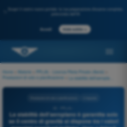
Scopri il nostro nuovo portale: la tua preparazione d'esame completa,
✨
potenziata dall'IA
→
Accedi
Inizia subito
Home
>
Materie
>
PPL(A) - Licenza Pilota Privato (Aerei)
>
Prestazioni di volo e pianificazione
>
La stabilità dell'aeroplano è garantita solo se il centro di gravità si dispone tra i valori massimi avanti ed indietro. Vero o falso?
Prestazioni di volo e pianificazione
4 risposte
26 - PPL(A) -
La stabilità dell'aeroplano è garantita solo
se il centro di gravità si dispone tra i valori