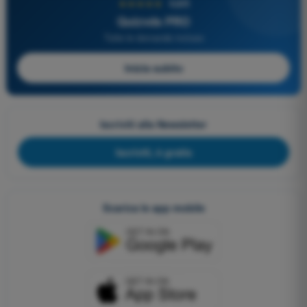
★★★★★
4,6/5
Quizvds PRO
Tutte le domande incluse
Inizia subito
Iscriviti alla Newsletter
Iscriviti, è gratis
Scarica le app mobile