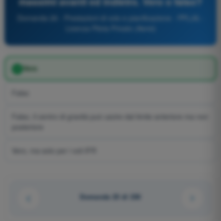
massimi avanti ed indietro. Vero o falso?
Domanda 26 - Prestazioni di volo e pianificazione - PPL(A) -
Licenza Pilota Privato (Aerei)
Vero
Falso
Falso, il centro di gravità può uscire dal limite anteriore ma non
posteriore
Vero, ma solo per i voli IFR
Domanda 25 di 230