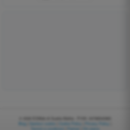
© 2026
EGWeb di Guatta Mattia - P.IVA: 04768540983
Blog
|
Gestisci cookie
|
Cookie Policy
|
Privacy Policy
|
Termini e condizioni
|
Partner
|
Chi siamo