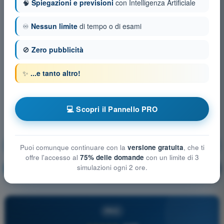
🧠
Spiegazioni e previsioni
con Intelligenza Artificiale
♾️
Nessun limite
di tempo o di esami
🚫
Zero pubblicità
✨
...e tanto altro!
💻 Scopri il Pannello PRO
Prestazioni di volo e pianificazione
Puoi comunque continuare con la
versione gratuita
, che ti
offre l'accesso al
75% delle domande
con un limite di 3
simulazioni ogni 2 ore.
Allenamento!
Spiegazione domanda
🔒
PRO
PRO