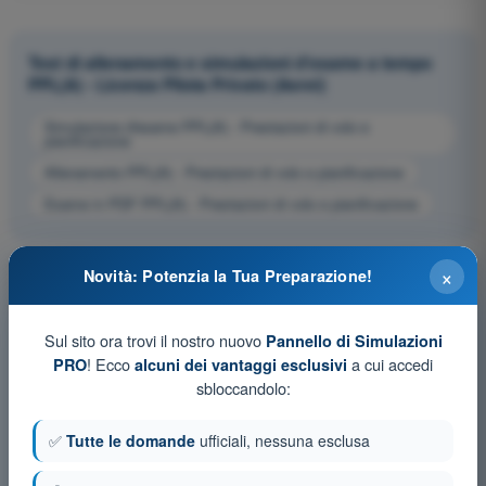
Test di allenamento e simulazioni d'esame a tempo
PPL(A) - Licenza Pilota Privato (Aerei)
Simulazione d'esame PPL(A) - Prestazioni di volo e
pianificazione
Allenamento PPL(A) - Prestazioni di volo e pianificazione
Esame in PDF PPL(A) - Prestazioni di volo e pianificazione
×
Novità: Potenzia la Tua Preparazione!
Sul sito ora trovi il nostro nuovo
Pannello di Simulazioni
! Ecco
a cui accedi
PRO
alcuni dei vantaggi esclusivi
sbloccandolo:
✅
Tutte le domande
ufficiali, nessuna esclusa