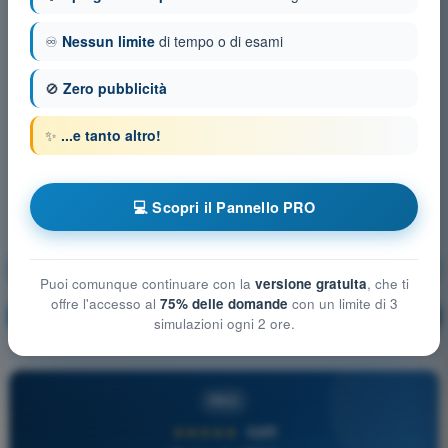
♾️
Nessun limite
di tempo o di esami
🚫
Zero pubblicità
✨
...e tanto altro!
💻 Scopri il Pannello PRO
Prestazioni di volo e pianificazione
Puoi comunque continuare con la
versione gratuita
, che ti
offre l'accesso al
75% delle domande
con un limite di 3
Allenamento!
Spiegazione domanda
🔒
PRO
simulazioni ogni 2 ore.
PRO
★★★★★
4,6/5