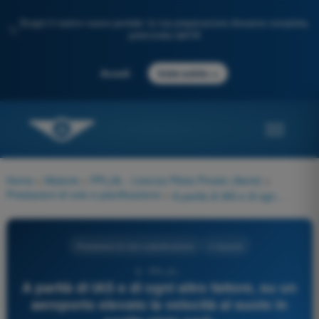
Scopri il nostro nuovo portale: la tua preparazione d'esame completa,
✨
potenziata dall'IA
→
Accedi
Inizia subito
Home
>
Materie
>
PPL(A) - Licenza Pilota Privato (Aerei)
>
Prestazioni di volo e pianificazione
>
A parità di IAS e di ogni altro fattore, su un aeroporto elevato la velocità al suolo in soglia pista sarà:
Prestazioni di volo e pianificazione
4 risposte
8 - PPL(A) -
A parità di IAS e di ogni altro fattore, su un
aeroporto elevato la velocità al suolo in