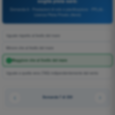
soglia pista sarà:
Domanda 8 - Prestazioni di volo e pianificazione - PPL(A) -
Licenza Pilota Privato (Aerei)
Uguale rispetto al livello del mare
Minore che al livello del mare
Maggiore che al livello del mare
Uguale a quella vera (TAS) indipendentemente dal vento
Domanda 7 di 230