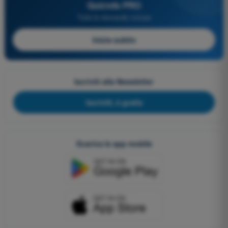
Quizvds PRO
Tutte le domande incluse
Inizia subito
Iscriviti alla Newsletter
Iscriviti, è gratis
Scarica le app mobile