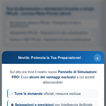
Test di allenamento e simulazioni d'esame a tempo
PPL(A) - Licenza Pilota Privato (Aerei)
Simulazione d'esame PPL(A) - Prestazioni di volo e
pianificazione
Allenamento PPL(A) - Prestazioni di volo e pianificazione
Esame in PDF PPL(A) - Prestazioni di volo e pianificazione
×
Novità: Potenzia la Tua Preparazione!
Sul sito ora trovi il nostro nuovo
Pannello di Simulazioni
! Ecco
a cui accedi
PRO
alcuni dei vantaggi esclusivi
sbloccandolo:
✅
Tutte le domande
ufficiali, nessuna esclusa
🧠
Spiegazioni e previsioni
con Intelligenza Artificiale