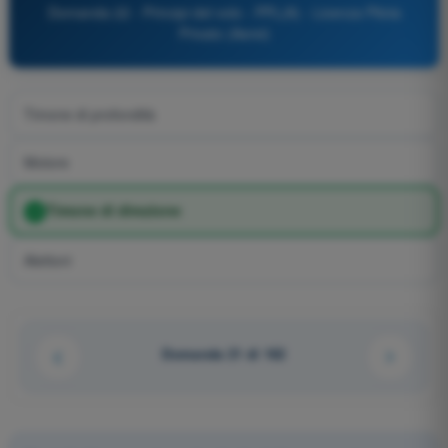
Domanda 22 - Principi del volo - PPL(A) - Licenza Pilota
Privato (Aerei)
Timone di profondità
Motore
Timone di direzione
Alettoni
Domanda 21 di 162