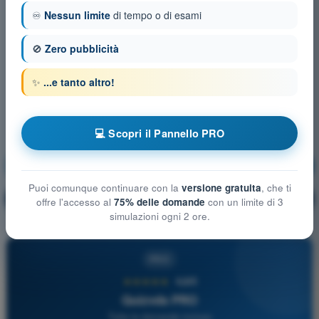
♾️
Nessun limite
di tempo o di esami
🚫
Zero pubblicità
✨
...e tanto altro!
💻 Scopri il Pannello PRO
Principi del volo
Allenamento!
Puoi comunque continuare con la
versione gratuita
, che ti
Spiegazione domanda
🔒
PRO
offre l'accesso al
75% delle domande
con un limite di 3
simulazioni ogni 2 ore.
PRO
★★★★★
4,6/5
Quizvds PRO
Tutte le domande incluse