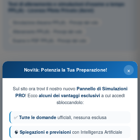
Test di allenamento e simulazioni d'esame a tempo
PPL(A) - Licenza Pilota Privato (Aerei)
Simulazione d'esame PPL(A) - Principi del volo
Allenamento PPL(A) - Principi del volo
Esame in PDF PPL(A) - Principi del volo
×
Novità: Potenzia la Tua Preparazione!
Sul sito ora trovi il nostro nuovo
Pannello di Simulazioni
! Ecco
a cui accedi
PRO
alcuni dei vantaggi esclusivi
sbloccandolo:
✅
Tutte le domande
ufficiali, nessuna esclusa
🧠
Spiegazioni e previsioni
con Intelligenza Artificiale