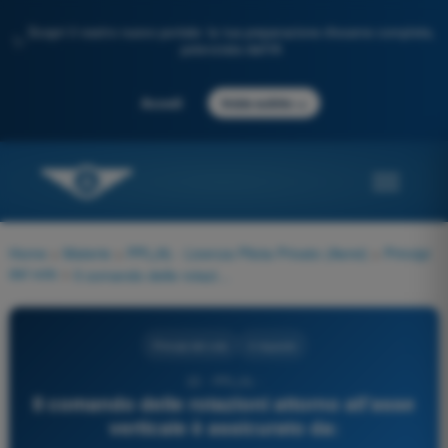
Scopri il nostro nuovo portale: la tua preparazione d'esame completa,
✨
potenziata dall'IA
→
Accedi
Inizia subito
Home
>
Materie
>
PPL(A) - Licenza Pilota Privato (Aerei)
>
Principi
del volo
>
Il comando delle rotazioni attorno all'asse verticale è assicurato da:
Principi del volo
4 risposte
22 - PPL(A) -
Il comando delle rotazioni attorno all'asse
verticale è assicurato da: