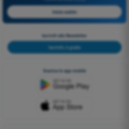
Inizia subito
Iscriviti alla Newsletter
Iscriviti, è gratis
Scarica le app mobile