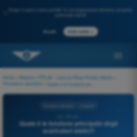
Scopri il nostro nuovo portale: la tua preparazione d'esame completa,
✨
potenziata dall'IA
→
Accedi
Inizia subito
Home
>
Materie
>
PPL(A) - Licenza Pilota Privato (Aerei)
>
Procedure operative
>
Quale è la funzione principale degli scaricatori statici?
Procedure operative
4 risposte
104 - PPL(A) -
Quale è la funzione principale degli
scaricatori statici?