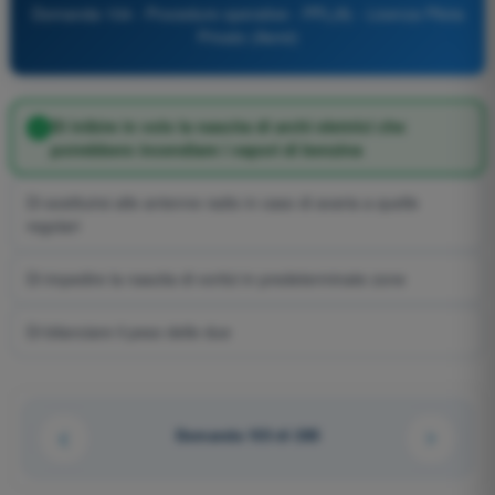
Domanda 104 - Procedure operative - PPL(A) - Licenza Pilota
Privato (Aerei)
Di inibire in volo la nascita di archi elettrici che
potrebbero incendiare i vapori di benzina
Di sostituirsi alle antenne radio in caso di avaria a quelle
regolari
Di impedire la nascita di vortici in predeterminate zone
Di bilanciare il peso delle due
Domanda 103 di 285