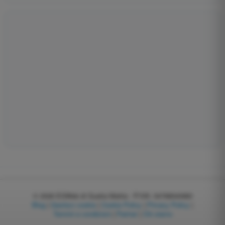
© 2026
EGWeb di Guatta Mattia - P.IVA: 04768540983
Blog
|
Gestisci cookie
|
Cookie Policy
|
Privacy Policy
|
Termini e condizioni
|
Partner
|
Chi siamo