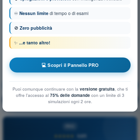
♾️
Nessun limite
di tempo o di esami
🚫
Zero pubblicità
✨
...e tanto altro!
💻 Scopri il Pannello PRO
Procedure operative
Allenamento!
Puoi comunque continuare con la
versione gratuita
, che ti
offre l'accesso al
75% delle domande
con un limite di 3
Spiegazione domanda
🔒
PRO
simulazioni ogni 2 ore.
PRO
★★★★★
4,6/5