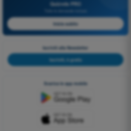
Quizvds PRO
Tutte le domande incluse
Inizia subito
Iscriviti alla Newsletter
Iscriviti, è gratis
Scarica le app mobile