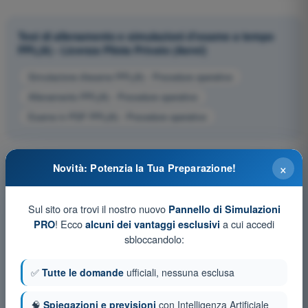
Test di allenamento e simulazioni d'esame a tempo
PPL(A) - Licenza Pilota Privato (Aerei)
Simulazione d'esame PPL(A) - Procedure operative
Allenamento PPL(A) - Procedure operative
Esame in PDF PPL(A) - Procedure operative
×
Novità: Potenzia la Tua Preparazione!
Sul sito ora trovi il nostro nuovo
Pannello di Simulazioni
! Ecco
a cui accedi
PRO
alcuni dei vantaggi esclusivi
sbloccandolo:
✅
Tutte le domande
ufficiali, nessuna esclusa
🧠
Spiegazioni e previsioni
con Intelligenza Artificiale