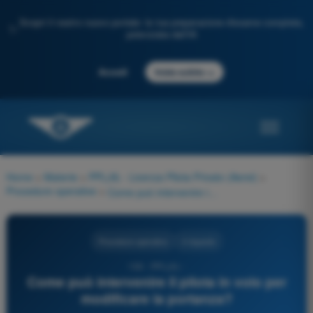
Scopri il nostro nuovo portale: la tua preparazione d'esame completa,
✨
potenziata dall'IA
→
Accedi
Inizia subito
Home
>
Materie
>
PPL(A) - Licenza Pilota Privato (Aerei)
>
Procedure operative
>
Come può intervenire il pilota in volo per modificare la portanza?
Procedure operative
4 risposte
150 - PPL(A) -
Come può intervenire il pilota in volo per
modificare la portanza?