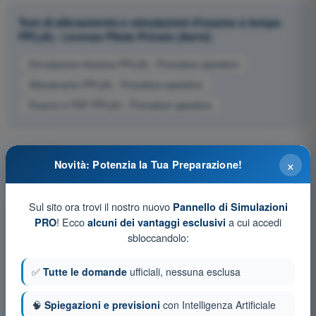
Test di allenamento e simulazioni d'esame a tempo
PPL(A) - Licenza Pilota Privato (Aerei)
Simulazione d'esame PPL(A) - Procedure operative
Allenamento PPL(A) - Procedure operative
Esame in PDF PPL(A) - Procedure operative
×
Novità: Potenzia la Tua Preparazione!
Sul sito ora trovi il nostro nuovo
Pannello di Simulazioni
! Ecco
a cui accedi
PRO
alcuni dei vantaggi esclusivi
sbloccandolo:
✅
Tutte le domande
ufficiali, nessuna esclusa
🧠
Spiegazioni e previsioni
con Intelligenza Artificiale