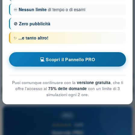
♾️
Nessun limite
di tempo o di esami
🚫
Zero pubblicità
✨
...e tanto altro!
💻 Scopri il Pannello PRO
Procedure operative
Allenamento!
Puoi comunque continuare con la
versione gratuita
, che ti
offre l'accesso al
75% delle domande
con un limite di 3
Spiegazione domanda
🔒
PRO
simulazioni ogni 2 ore.
PRO
★★★★★
4,6/5
Quizvds PRO