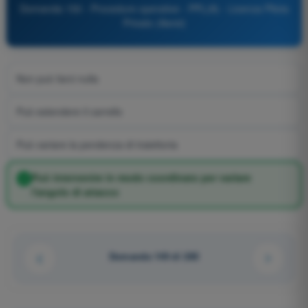
Domanda 150 - Procedure operative - PPL(A) - Licenza Pilota
Privato (Aerei)
Non può farci nulla
Può estendere il carrello
Può variare la pendenza di traiettoria
Può intervenire in modo coordinato per variare
l'angolo di attacco
Domanda 149 di 285