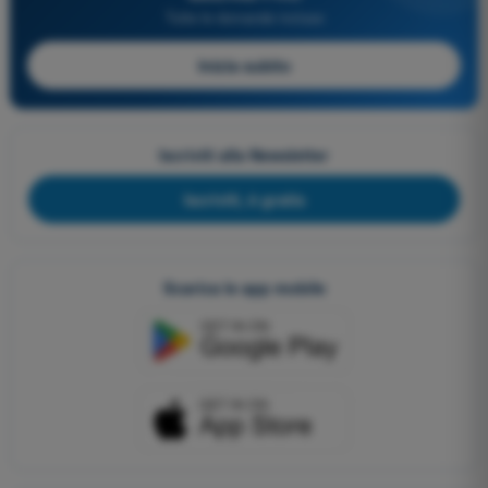
Tutte le domande incluse
Inizia subito
Iscriviti alla Newsletter
Iscriviti, è gratis
Scarica le app mobile