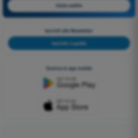
Inizia subito
Iscriviti alla Newsletter
Iscriviti, è gratis
Scarica le app mobile