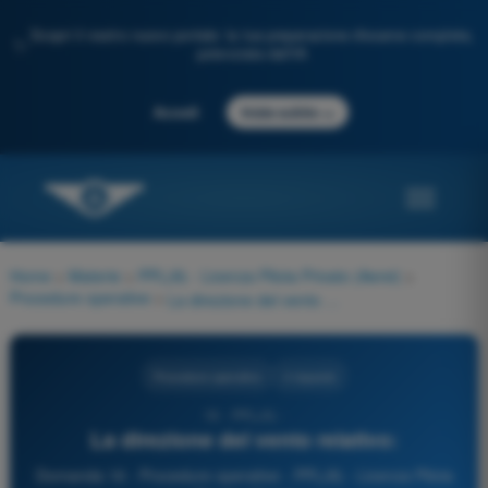
Scopri il nostro nuovo portale: la tua preparazione d'esame completa,
✨
potenziata dall'IA
→
Accedi
Inizia subito
Home
>
Materie
>
PPL(A) - Licenza Pilota Privato (Aerei)
>
Procedure operative
>
La direzione del vento relativo:
Procedure operative
4 risposte
16 - PPL(A) -
La direzione del vento relativo:
Domanda 16 - Procedure operative - PPL(A) - Licenza Pilota