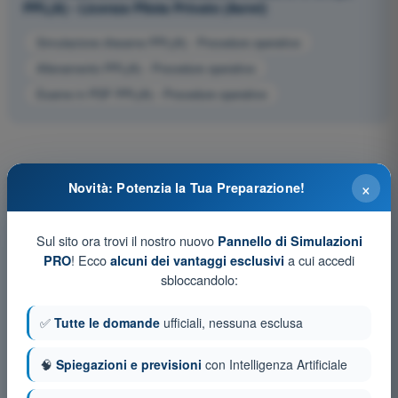
PPL(A) - Licenza Pilota Privato (Aerei)
Simulazione d'esame PPL(A) - Procedure operative
Allenamento PPL(A) - Procedure operative
Esame in PDF PPL(A) - Procedure operative
×
Novità: Potenzia la Tua Preparazione!
Sul sito ora trovi il nostro nuovo
Pannello di Simulazioni
! Ecco
a cui accedi
PRO
alcuni dei vantaggi esclusivi
sbloccandolo:
✅
Tutte le domande
ufficiali, nessuna esclusa
🧠
Spiegazioni e previsioni
con Intelligenza Artificiale