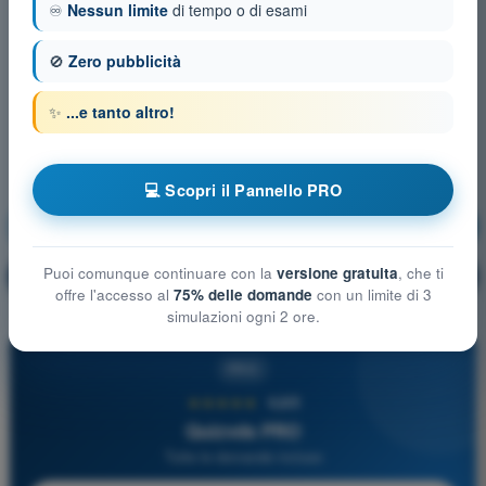
♾️
Nessun limite
di tempo o di esami
🚫
Zero pubblicità
✨
...e tanto altro!
💻 Scopri il Pannello PRO
Procedure operative
Allenamento!
Puoi comunque continuare con la
versione gratuita
, che ti
Spiegazione domanda
🔒
PRO
offre l'accesso al
75% delle domande
con un limite di 3
simulazioni ogni 2 ore.
PRO
★★★★★
4,6/5
Quizvds PRO
Tutte le domande incluse