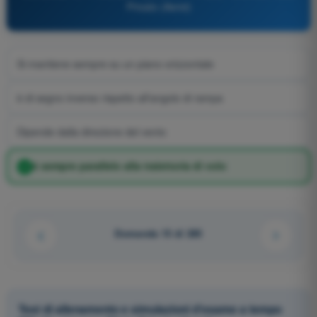
Privato (Aerei)
Si mantiene sempre su un piano orizzontale
è di segno inverso rispetto all'angolo di rampa
Dipende dalla direzione del vento
è sempre parallelo alla traiettoria di volo
Domanda 15 di 285
Test di allenamento e simulazioni d'esame a tempo