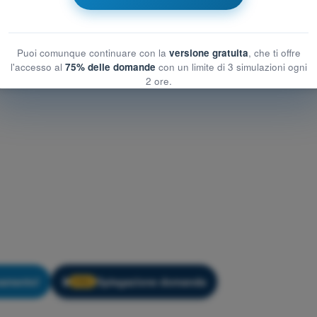
Puoi comunque continuare con la
versione gratuita
, che ti offre
l'accesso al
75% delle domande
con un limite di 3 simulazioni ogni
2 ore.
namento!
Spiegazione domanda
🔒
PRO