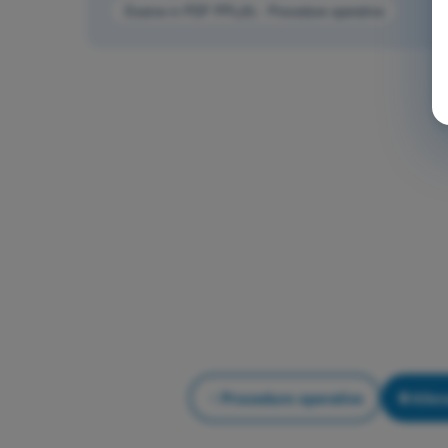
Esame in PDF PPL(A) - Procedure operative
Procedure operative
Alle