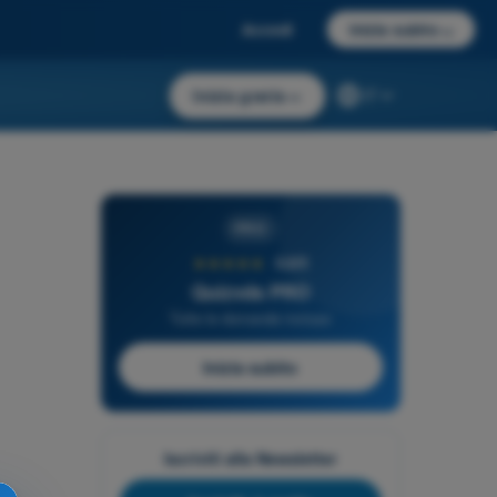
Accedi
Inizia subito
→
Inizia gratis
→
IT
PRO
★★★★★
4,6/5
Quizvds PRO
Tutte le domande incluse
Inizia subito
Iscriviti alla Newsletter