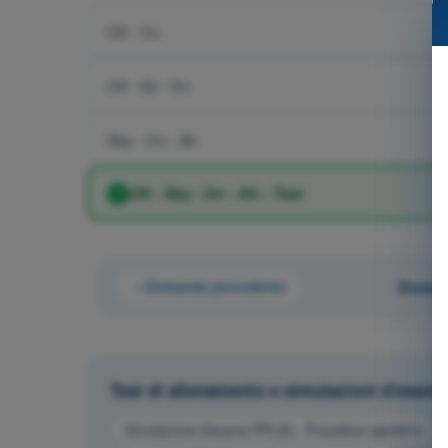
Off - On
Off - Sit - On
Sby - On - Alt
Off - Sby - On - Alt – Test
Domanda precedente
Domand
Test di allenamento e simulazioni d'esame 
Simulazione d'esame PPL(A) - Procedure operative