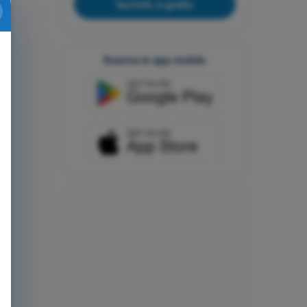
Iscriviti, è gratis
Scarica le app mobile