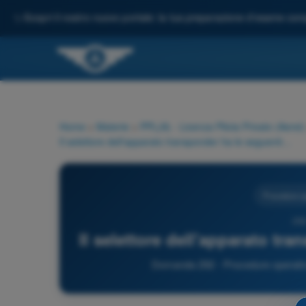
✨
Scopri il nostro nuovo portale: la tua preparazione d'esame comp
Home
>
Materie
>
PPL(A) - Licenza Pilota Privato (Aerei)
Il selettore dell'apparato transponder ha le seguenti posizioni:
Procedure o
292
Il selettore dell'apparato tr
Domanda 292 - Procedure operative