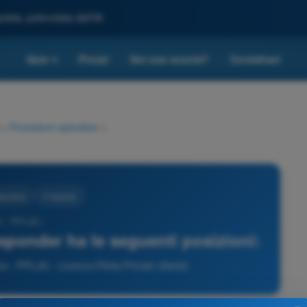
leta, potenziata dall'IA
Quiz
Prezzi
Sei una scuola?
Contattaci
▾
>
Procedure operative
>
perative
4 risposte
 - PPL(A) -
ansponder ha le seguenti posizioni:
 - PPL(A) - Licenza Pilota Privato (Aerei)