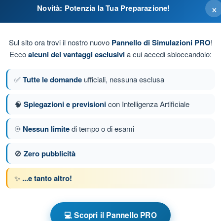
×
Novità: Potenzia la Tua Preparazione!
Sul sito ora trovi il nostro nuovo
Pannello di Simulazioni PRO
!
Ecco
alcuni dei vantaggi esclusivi
a cui accedi sbloccandolo:
✅
Tutte le domande
ufficiali, nessuna esclusa
🧠
Spiegazioni e previsioni
con Intelligenza Artificiale
♾️
Nessun limite
di tempo o di esami
a 284 di 285
Domanda successiva
🚫
Zero pubblicità
✨
...e tanto altro!
a tempo PPL(A) - Licenza Pilota Privato (Aerei)
Allenamento PPL(A) - Procedure operative
💻 Scopri il Pannello PRO