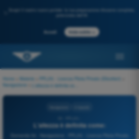
Scopri il nostro nuovo portale: la tua preparazione d'esame completa,
✨
potenziata dall'IA
→
Accedi
Inizia subito
Home
>
Materie
>
PPL(H) - Licenza Pilota Privato (Elicotteri)
>
Navigazione
>
L'altezza è definita come:
Navigazione
4 risposte
54 - PPL(H) -
L'altezza è definita come:
Domanda 54 - Navigazione - PPL(H) - Licenza Pilota Privato