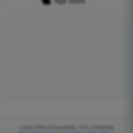
© 2026
EGWeb di Guatta Mattia - P.IVA: 04768540983
Blog
|
Gestisci cookie
|
Cookie Policy
|
Privacy Policy
|