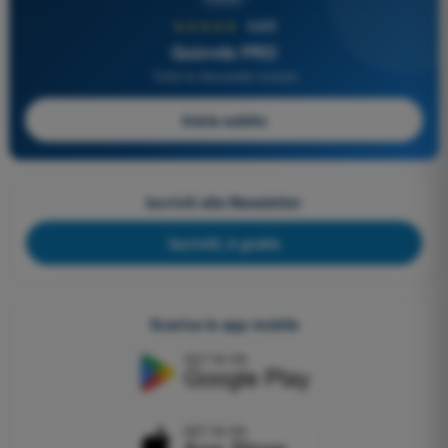
★★★★★
4,6/5
Quizvds PRO
Tutte le domande incluse
Inizia subito
Iscriviti alla Newsletter
Iscriviti, è gratis
Scarica le app mobile