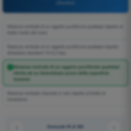
(Elicotteri)
Distanza verticale di un oggetto puntiforme qualsiasi rispetto al
livello medio del mare
Distanza verticale di un oggetto puntiforme qualsiasi rispetto
all'isobara standard 1013,2 hpa.
Distanza verticale di un oggetto puntiforme qualsiasi
riferita ad un determinato punto della superficie
terrestre
Distanza verticale misurata in volo rispetto al livello di
transizione.
Domanda 54 di 203