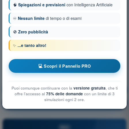
🧠
Spiegazioni e previsioni
con Intelligenza Artificiale
♾️
Nessun limite
di tempo o di esami
🚫
Zero pubblicità
✨
...e tanto altro!
💻 Scopri il Pannello PRO
Puoi comunque continuare con la
versione gratuita
, che ti
Navigazione
Allenamento!
offre l'accesso al
75% delle domande
con un limite di 3
simulazioni ogni 2 ore.
Spiegazione domanda
🔒
PRO
PRO