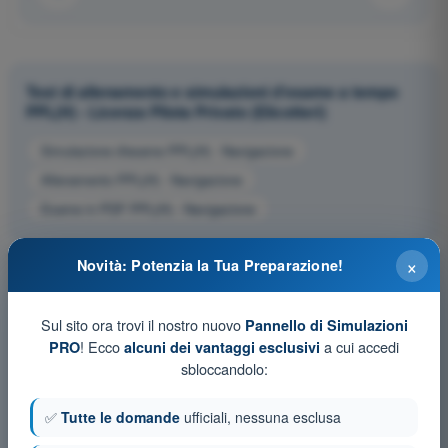
Test di allenamento e simulazioni d'esame a tempo
PPL(H) - Licenza Pilota Privato (Elicotteri)
Simulazione d'esame PPL(H) - Navigazione
Allenamento PPL(H) - Navigazione
Esame in PDF PPL(H) - Navigazione
×
Novità: Potenzia la Tua Preparazione!
Sul sito ora trovi il nostro nuovo
Pannello di Simulazioni
! Ecco
a cui accedi
PRO
alcuni dei vantaggi esclusivi
sbloccandolo:
✅
Tutte le domande
ufficiali, nessuna esclusa