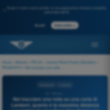
Scopri il nostro nuovo portale: la tua preparazione d'esame completa,
✨
potenziata dall'IA
→
Accedi
Inizia subito
Home
>
Materie
>
PPL(H) - Licenza Pilota Privato (Elicotteri)
>
Navigazione
>
Nel tracciare una rotta su una carta di Lambert, quanto è la massima distanza consigliata fra due Reporting Points per evitare piccoli errori di misura in scala?
Navigazione
4 risposte
97 - PPL(H) -
Nel tracciare una rotta su una carta di
Lambert, quanto è la massima distanza