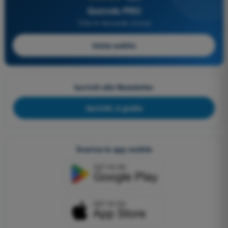
Quizvds PRO
Tutte le domande incluse
Inizia subito
Iscriviti alla Newsletter
Iscriviti, è gratis
Scarica le app mobile