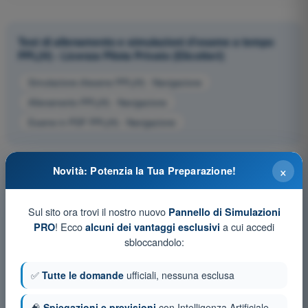
Test di allenamento e simulazioni d'esame a tempo
PPL(H) - Licenza Pilota Privato (Elicotteri)
Simulazione d'esame PPL(H) - Navigazione
Allenamento PPL(H) - Navigazione
Esame in PDF PPL(H) - Navigazione
×
Novità: Potenzia la Tua Preparazione!
Sul sito ora trovi il nostro nuovo
Pannello di Simulazioni
! Ecco
a cui accedi
PRO
alcuni dei vantaggi esclusivi
sbloccandolo:
✅
Tutte le domande
ufficiali, nessuna esclusa
🧠
Spiegazioni e previsioni
con Intelligenza Artificiale