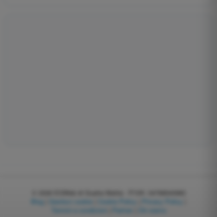
© 2026
EGWeb di Guatta Mattia - P.IVA: 04768540983
Blog
|
Gestisci cookie
|
Cookie Policy
|
Privacy Policy
|
Termini e condizioni
|
Partner
|
Chi siamo