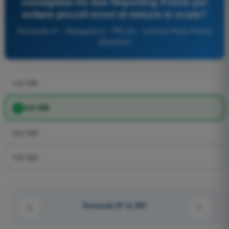
consigliata fra due Reporting Points per
evitare piccoli errori di misura in scala?
Domanda 97 - Navigazione - PPL(H) - Licenza Pilota Privato
(Elicotteri)
100 NM
200 NM
500 NM
700 NM
Domanda 97 di 203