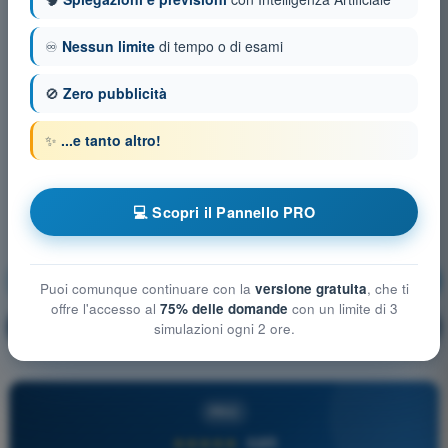
♾️
Nessun limite
di tempo o di esami
🚫
Zero pubblicità
✨
...e tanto altro!
💻 Scopri il Pannello PRO
Navigazione
Allenamento!
Puoi comunque continuare con la
versione gratuita
, che ti
offre l'accesso al
75% delle domande
con un limite di 3
Spiegazione domanda
🔒
simulazioni ogni 2 ore.
PRO
PRO
★★★★★
4,6/5