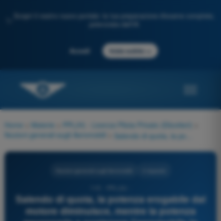
Scopri il nostro nuovo portale: la tua preparazione d'esame completa,
✨
potenziata dall'IA
→
Accedi
Inizia subito
Home
>
Materie
>
PPL(H) - Licenza Pilota Privato (Elicotteri)
>
Nozioni generali sugli Aeromobili
>
Salendo di quota, la potenza erogabile dal motore diminuisce, mentre la potenza necessaria a sostenere l'aeromobile in volo orizzontale tende ad aumentare (a parità di velocità vera). Come si definisce la quota alla quale la potenza erogabile e quella necessaria si equivalgono, impedendo all'aeromobile di salire ulteriormente?
Nozioni generali sugli Aeromobili
4 risposte
115 - PPL(H) -
Salendo di quota, la potenza erogabile dal
motore diminuisce, mentre la potenza