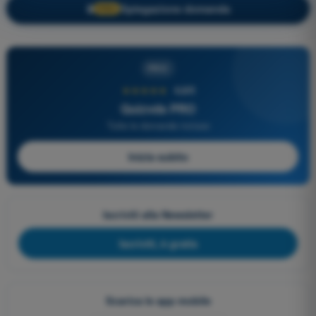
Spiegazione domanda
🔒
PRO
PRO
★★★★★
4,6/5
Quizvds PRO
Tutte le domande incluse
Inizia subito
Iscriviti alla Newsletter
Iscriviti, è gratis
Scarica le app mobile