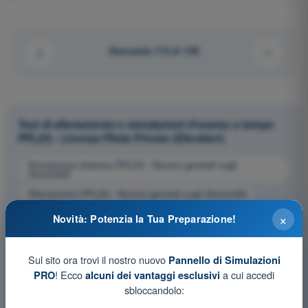
Domanda 115 di 159
Test di allenamento e simulazioni d'esame a tempo
PPL(H) - Licenza Pilota Privato (Elicotteri)
Simulazione d'esame PPL(H) - Nozioni generali sugli
Aeromobili
Allenamento PPL(H) - Nozioni generali sugli Aeromobili
Esame in PDF PPL(H) - Nozioni generali sugli Aeromobili
×
Novità: Potenzia la Tua Preparazione!
Sul sito ora trovi il nostro nuovo
Pannello di Simulazioni
! Ecco
a cui accedi
PRO
alcuni dei vantaggi esclusivi
sbloccandolo: