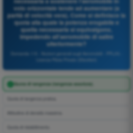
necessaria a sostenere l'aeromobile in
volo orizzontale tende ad aumentare (a
parità di velocità vera). Come si definisce la
quota alla quale la potenza erogabile e
quella necessaria si equivalgono,
impedendo all'aeromobile di salire
ulteriormente?
Domanda 115 - Nozioni generali sugli Aeromobili - PPL(H) -
Licenza Pilota Privato (Elicotteri)
Quota di tangenza (tangenza assoluta).
Quota di tangenza pratica.
Altitudine di densità massima.
Quota di ristabilimento.