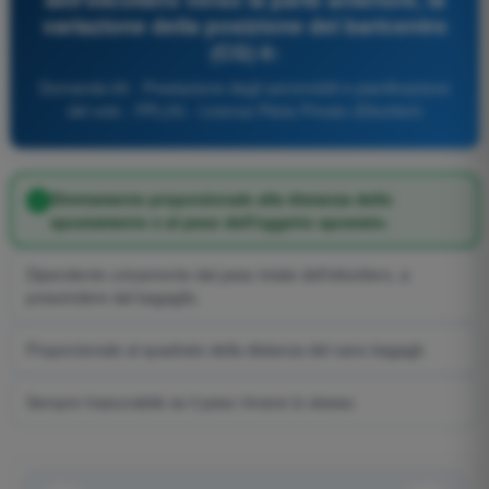
variazione della posizione del baricentro
(CG) è:
Domanda 65 - Prestazione degli aeromobili e pianificazione
del volo - PPL(H) - Licenza Pilota Privato (Elicotteri)
Direttamente proporzionale alla distanza dello
spostamento e al peso dell'oggetto spostato.
Dipendente unicamente dal peso totale dell'elicottero, a
prescindere dal bagaglio.
Proporzionale al quadrato della distanza del vano bagagli.
Sempre trascurabile se il peso rimane lo stesso.