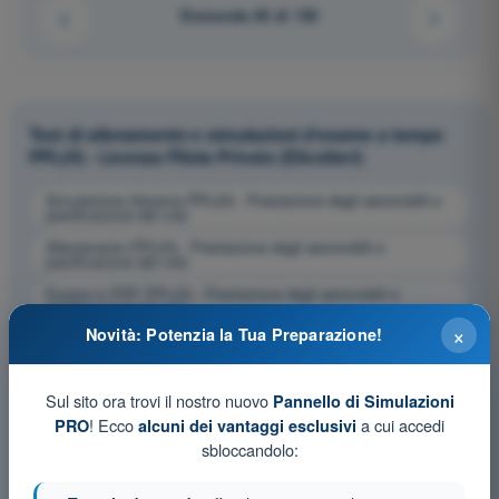
Domanda 65 di 130
Test di allenamento e simulazioni d'esame a tempo
PPL(H) - Licenza Pilota Privato (Elicotteri)
Simulazione d'esame PPL(H) - Prestazione degli aeromobili e
pianificazione del volo
Allenamento PPL(H) - Prestazione degli aeromobili e
pianificazione del volo
Esame in PDF PPL(H) - Prestazione degli aeromobili e
pianificazione del volo
×
Novità: Potenzia la Tua Preparazione!
Sul sito ora trovi il nostro nuovo
Pannello di Simulazioni
! Ecco
a cui accedi
PRO
alcuni dei vantaggi esclusivi
sbloccandolo: