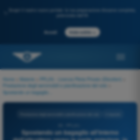
Scopri il nostro nuovo portale: la tua preparazione d'esame completa,
✨
potenziata dall'IA
→
Accedi
Inizia subito
Home
>
Materie
>
PPL(H) - Licenza Pilota Privato (Elicotteri)
>
Prestazione degli aeromobili e pianificazione del volo
>
Spostando un bagaglio all'interno dell'elicottero verso la parte anteriore, la variazione della posizione del baricentro (CG) è:
Prestazione degli aeromobili e pianificazione del volo
4 risposte
65 - PPL(H) -
Spostando un bagaglio all'interno
dell'elicottero verso la parte anteriore, la