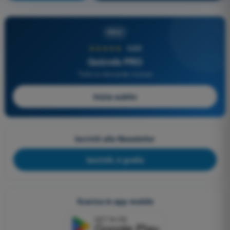
PRO
★★★★★
4,6/5
Quizvds PRO
Tutte le domande incluse
Inizia subito
Iscriviti alla Newsletter
Iscriviti, è gratis
Scarica le app mobile