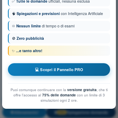
✅
Tutte le domande
ufficiali, nessuna esclusa
🧠
Spiegazioni e previsioni
con Intelligenza Artificiale
♾️
Nessun limite
di tempo o di esami
🚫
Zero pubblicità
✨
...e tanto altro!
💻 Scopri il Pannello PRO
Puoi comunque continuare con la
versione gratuita
, che ti
offre l'accesso al
75% delle domande
con un limite di 3
Prestazione degli aeromobili e pianificazione del volo
simulazioni ogni 2 ore.
Allenamento!
Spiegazione domanda
🔒
PRO