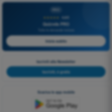
PRO
★★★★★
4,6/5
Quizvds PRO
Tutte le domande incluse
Inizia subito
Iscriviti alla Newsletter
Iscriviti, è gratis
Scarica le app mobile