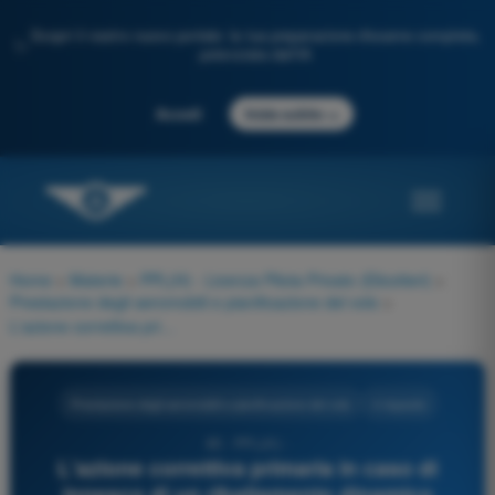
Scopri il nostro nuovo portale: la tua preparazione d'esame completa,
✨
potenziata dall'IA
→
Accedi
Inizia subito
Home
>
Materie
>
PPL(H) - Licenza Pilota Privato (Elicotteri)
>
Prestazione degli aeromobili e pianificazione del volo
>
L'azione correttiva primaria in caso di innesco di un ribaltamento dinamico (Dynamic Rollover) durante il decollo è:
Prestazione degli aeromobili e pianificazione del volo
4 risposte
85 - PPL(H) -
L'azione correttiva primaria in caso di
innesco di un ribaltamento dinamico