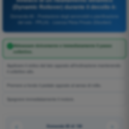
(Dynamic Rollover) durante il decollo è:
Domanda 85 - Prestazione degli aeromobili e pianificazione
del volo - PPL(H) - Licenza Pilota Privato (Elicotteri)
Abbassare dolcemente e immediatamente il passo
collettivo.
Applicare il ciclico dal lato opposto all'inclinazione mantenendo
il collettivo alto.
Premere a fondo il pedale opposto al senso di rollio.
Spegnere immediatamente il motore.
Domanda 85 di 130