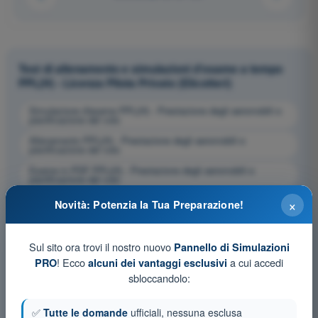
Test di allenamento e simulazioni d'esame a tempo
PPL(H) - Licenza Pilota Privato (Elicotteri)
Simulazione d'esame PPL(H) - Prestazione degli aeromobili e
pianificazione del volo
Allenamento PPL(H) - Prestazione degli aeromobili e
pianificazione del volo
Esame in PDF PPL(H) - Prestazione degli aeromobili e
pianificazione del volo
×
Novità: Potenzia la Tua Preparazione!
Sul sito ora trovi il nostro nuovo
Pannello di Simulazioni
! Ecco
a cui accedi
PRO
alcuni dei vantaggi esclusivi
sbloccandolo:
✅
Tutte le domande
ufficiali, nessuna esclusa