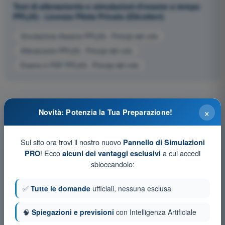
Test di allenamento e simulazioni d'esame a tempo
PPL(H) - Licenza Pilota Privato (Elicotteri)
Simulazione d'esame PPL(H) - Principi del volo
Allenamento PPL(H) - Principi del volo
Esame in PDF PPL(H) - Principi del volo
×
Novità: Potenzia la Tua Preparazione!
Sul sito ora trovi il nostro nuovo
Pannello di Simulazioni
! Ecco
a cui accedi
PRO
alcuni dei vantaggi esclusivi
sbloccandolo:
✅
Tutte le domande
ufficiali, nessuna esclusa
🧠
Spiegazioni e previsioni
con Intelligenza Artificiale