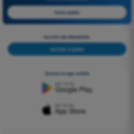
Inizia subito
Iscriviti alla Newsletter
Iscriviti, è gratis
Scarica le app mobile