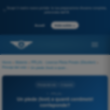
Scopri il nostro nuovo portale: la tua preparazione d'esame completa,
✨
potenziata dall'IA
→
Accedi
Inizia subito
Home
>
Materie
>
PPL(H) - Licenza Pilota Privato (Elicotteri)
>
Principi del volo
>
Un piede (foot) a quanti centimetri corrisponde?
Principi del volo
4 risposte
1 - PPL(H) -
Un piede (foot) a quanti centimetri
corrisponde?