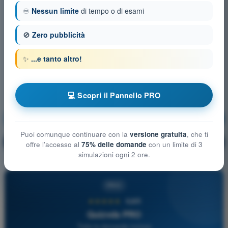
♾️
Nessun limite
di tempo o di esami
🚫
Zero pubblicità
✨
...e tanto altro!
💻 Scopri il Pannello PRO
Principi del volo
Allenamento!
Puoi comunque continuare con la
versione gratuita
, che ti
Spiegazione domanda
🔒
PRO
offre l'accesso al
75% delle domande
con un limite di 3
simulazioni ogni 2 ore.
PRO
★★★★★
4,6/5
Quizvds PRO
Tutte le domande incluse