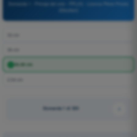
Domanda 1 - Principi del volo - PPL(H) - Licenza Pilota Privato
(Elicotteri)
33 cm
36 cm
30,48 cm
2,54 cm
Domanda 1 di 320