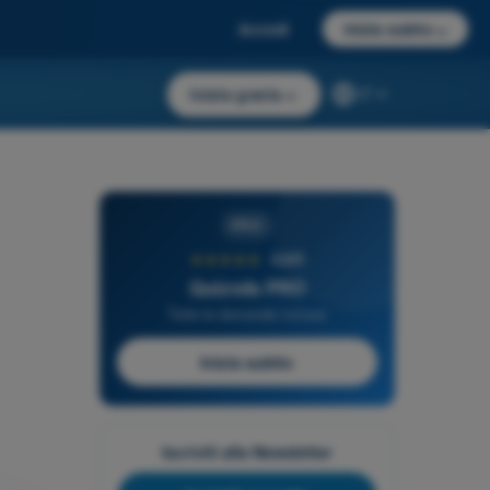
Accedi
Inizia subito
→
Inizia gratis
→
IT
PRO
★★★★★
4,6/5
Quizvds PRO
Tutte le domande incluse
Inizia subito
Iscriviti alla Newsletter