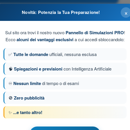
×
Novità: Potenzia la Tua Preparazione!
Sul sito ora trovi il nostro nuovo
Pannello di Simulazioni PRO
!
Ecco
alcuni dei vantaggi esclusivi
a cui accedi sbloccandolo:
ura alare (o l'estensione del rotore).
✅
Tutte le domande
ufficiali, nessuna esclusa
🧠
Spiegazioni e previsioni
con Intelligenza Artificiale
♾️
Nessun limite
di tempo o di esami
da 99 di 320
Domanda successiva
🚫
Zero pubblicità
✨
...e tanto altro!
 a tempo PPL(H) - Licenza Pilota Privato