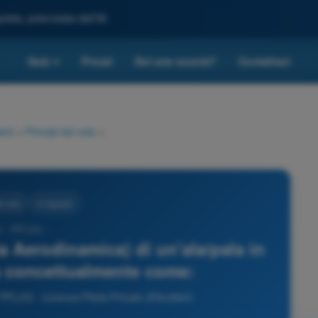
leta, potenziata dall'IA
Quiz
Prezzi
Sei una scuola?
Contattaci
▾
eri)
>
Principi del volo
>
l volo
4 risposte
 - PPL(H) -
 Aerodinamica) di un'ala/pala in
ta concettualmente come:
PL(H) - Licenza Pilota Privato (Elicotteri)