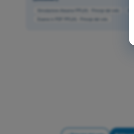
Simulazione d'esame PPL(H) - Principi del volo
All
Esame in PDF PPL(H) - Principi del volo