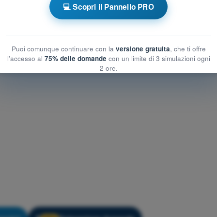
💻 Scopri il Pannello PRO
enamento PPL(H) - Principi del volo
Puoi comunque continuare con la
versione gratuita
, che ti offre
l'accesso al
75% delle domande
con un limite di 3 simulazioni ogni
2 ore.