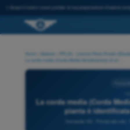
✨
Scopri il nostro nuovo portale: la tua preparazione d'esame comp
Home
>
Materie
>
PPL(H) - Licenza Pilota Privato (Elicott
La corda media (Corda Media Aerodinamica) di un'ala/pala in pianta è identificata concettualmente come:
Principi de
102
La corda media (Corda Media
pianta è identifica
Domanda 102 - Principi del volo - P