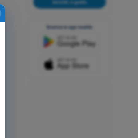
Iscriviti, è gratis
Scarica le app mobile