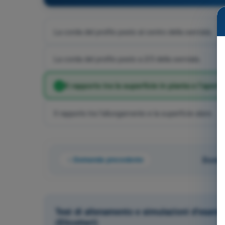
La corda del profilo posto al centro della semiala.
La corda del profilo posto a 2/3 della semiala.
Il rapporto tra la superficie in pianta e l'apert
Il rapporto tra l'allungamento e la superficie alare.
Domanda precedente
Doman
Test di allenamento e simulazioni d'esame
(Elicotteri)