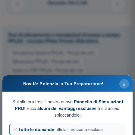
Domanda 106 di 320
Test di allenamento e simulazioni d'esame a tempo
PPL(H) - Licenza Pilota Privato (Elicotteri)
Simulazione d'esame PPL(H) - Principi del volo
Allenamento PPL(H) - Principi del volo
Esame in PDF PPL(H) - Principi del volo
×
Novità: Potenzia la Tua Preparazione!
Sul sito ora trovi il nostro nuovo
Pannello di Simulazioni
! Ecco
a cui accedi
PRO
alcuni dei vantaggi esclusivi
sbloccandolo:
✅
Tutte le domande
ufficiali, nessuna esclusa