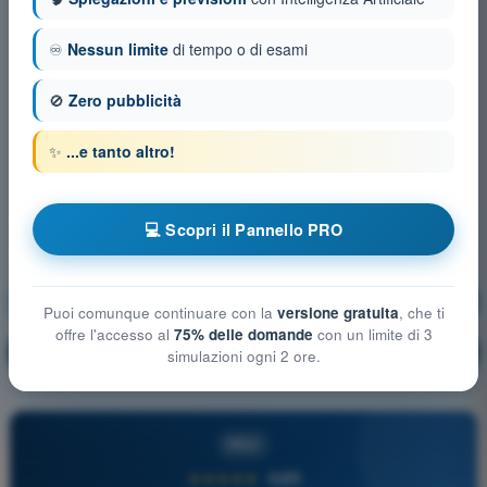
♾️
Nessun limite
di tempo o di esami
🚫
Zero pubblicità
✨
...e tanto altro!
💻 Scopri il Pannello PRO
Principi del volo
Allenamento!
Puoi comunque continuare con la
versione gratuita
, che ti
offre l'accesso al
75% delle domande
con un limite di 3
Spiegazione domanda
🔒
PRO
simulazioni ogni 2 ore.
PRO
★★★★★
4,6/5