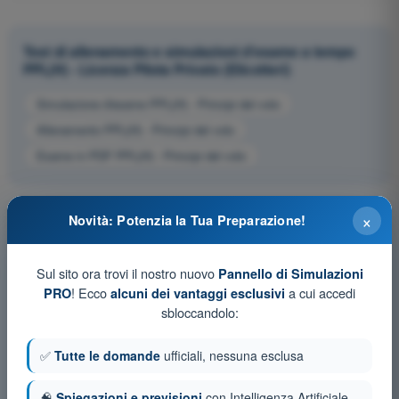
Test di allenamento e simulazioni d'esame a tempo
PPL(H) - Licenza Pilota Privato (Elicotteri)
Simulazione d'esame PPL(H) - Principi del volo
Allenamento PPL(H) - Principi del volo
Esame in PDF PPL(H) - Principi del volo
×
Novità: Potenzia la Tua Preparazione!
Sul sito ora trovi il nostro nuovo
Pannello di Simulazioni
! Ecco
a cui accedi
PRO
alcuni dei vantaggi esclusivi
sbloccandolo:
✅
Tutte le domande
ufficiali, nessuna esclusa
🧠
Spiegazioni e previsioni
con Intelligenza Artificiale