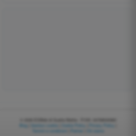
© 2026
EGWeb di Guatta Mattia - P.IVA: 04768540983
Blog
|
Gestisci cookie
|
Cookie Policy
|
Privacy Policy
|
Termini e condizioni
|
Partner
|
Chi siamo