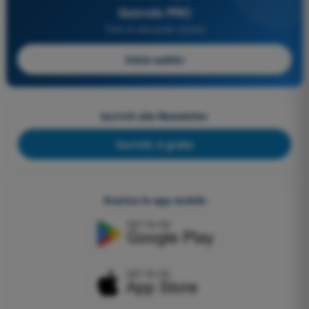
Quizvds PRO
Tutte le domande incluse
Inizia subito
Iscriviti alla Newsletter
Iscriviti, è gratis
Scarica le app mobile