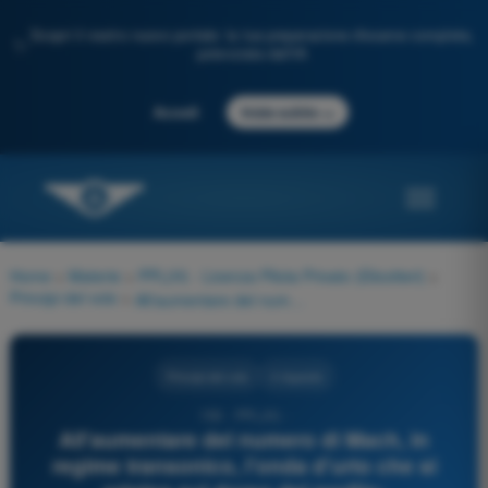
Scopri il nostro nuovo portale: la tua preparazione d'esame completa,
✨
potenziata dall'IA
→
Accedi
Inizia subito
Home
>
Materie
>
PPL(H) - Licenza Pilota Privato (Elicotteri)
>
Principi del volo
>
All'aumentare del numero di Mach, in regime transonico, l'onda d'urto che si origina sul dorso del profilo:
Principi del volo
4 risposte
156 - PPL(H) -
All'aumentare del numero di Mach, in
regime transonico, l'onda d'urto che si