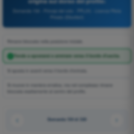
origina sul dorso del profilo:
Domanda 156 - Principi del volo - PPL(H) - Licenza Pilota
Privato (Elicotteri)
Rimane bloccata nella posizione iniziale.
Tende a spostarsi e arretrare verso il bordo d'uscita.
Si sposta in avanti verso il bordo d'entrata.
Si muove in maniera erratica, ma nel complesso rimane
bloccata esattamente al centro del profilo.
Domanda 150 di 320