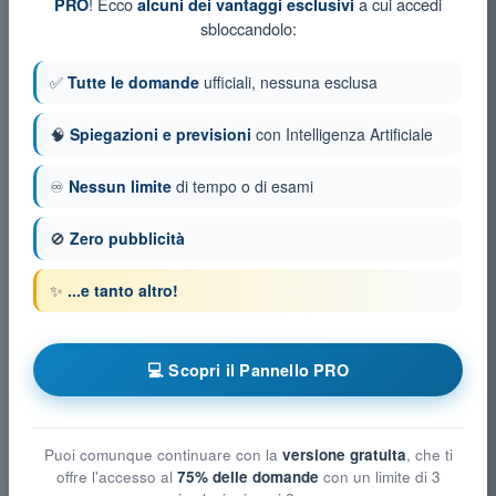
! Ecco
a cui accedi
PRO
alcuni dei vantaggi esclusivi
sbloccandolo:
✅
Tutte le domande
ufficiali, nessuna esclusa
🧠
Spiegazioni e previsioni
con Intelligenza Artificiale
♾️
Nessun limite
di tempo o di esami
🚫
Zero pubblicità
✨
...e tanto altro!
💻 Scopri il Pannello PRO
Puoi comunque continuare con la
versione gratuita
, che ti
offre l'accesso al
75% delle domande
con un limite di 3