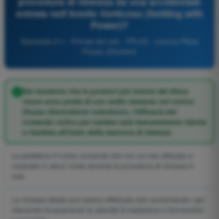
procedura di rimessa da una accidentale
entrata nell'Anello Vorticoso (Settling with
Power)?
Domanda 211 - Principi del volo - PPL(H) - Licenza Pilota
Privato (Elicotteri)
Dal momento che le porzioni più interne del disco
rotore sono preda di uno stallo immerso nel vortice
(flusso discendente turbolento), l'efficacia del
comando ciclico per traslare sarà marcatamente ridotta
e ritardata all'inizio della manovra di rimessa.
La pedaliera è l'unico comando che non va mai utilizzato o
modulato in alcun modo durante la procedura di rimessa in
volo.
La rimessa ideale può essere effettuata solo aumentando i giri,
riducendo bruscamente la velocità di traslazione e fermandosi