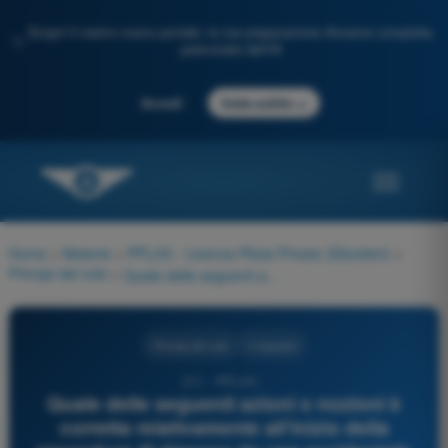
Scopri il nostro nuovo portale: la tua preparazione d'esame completa,
✨
potenziata dall'IA
→
Accedi
Inizia subito
Home
>
Materie
>
PPL(H) - Licenza Pilota Privato (Elicotteri)
>
Principi del volo
>
Quale delle seguenti azioni o nozioni è corretta relativamente all'inizio della procedura di rimessa da una accidentale entrata nell'Anello Vorticoso (Settling with Power)?
Principi del volo
4 risposte
211 - PPL(H) -
Quale delle seguenti azioni o nozioni è
corretta relativamente all'inizio della