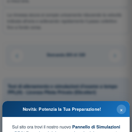
a mezz'aria.
La rimessa sicura si compie unicamente riducendo la velocità
indicata all'aria e sollevando rapidamente il passo collettivo
fino a fondo corsa.
Domanda 205 di 320
Test di allenamento e simulazioni d'esame a tempo
PPL(H) - Licenza Pilota Privato (Elicotteri)
Simulazione d'esame PPL(H) - Principi del volo
×
Novità: Potenzia la Tua Preparazione!
Allenamento PPL(H) - Principi del volo
Esame in PDF PPL(H) - Principi del volo
Sul sito ora trovi il nostro nuovo
Pannello di Simulazioni