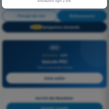
simulazioni ogni 2 ore.
Principi del volo
Allenamento!
Spiegazione domanda
🔒
PRO
PRO
★★★★★
4,6/5
Quizvds PRO
Tutte le domande incluse
Inizia subito
Iscriviti alla Newsletter
Iscriviti, è gratis